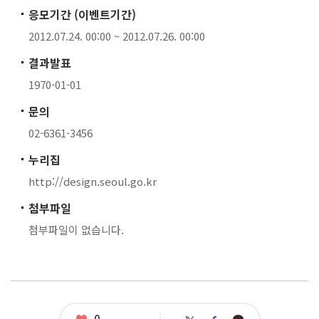
응모기간 (이벤트기간)
2012.07.24. 00:00 ~ 2012.07.26. 00:00
결과발표
1970-01-01
문의
02-6361-3456
누리집
http://design.seoul.go.kr
첨부파일
첨부파일이 없습니다.
좋
0