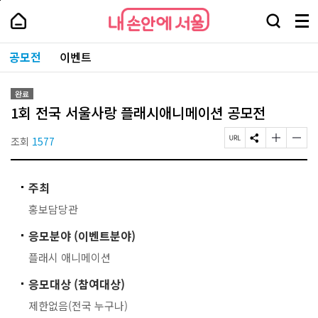
본
페
내
문
이
내
손
검
메
바
지
손
안
색
뉴
로
상
안
주
에
창
전
가
단
에
공모전
이벤트
요
서
열
체
기
으
서
서
울
기
보
로
울
비
기
이
-
스
완료
동
서
바
1회 전국 서울사랑 플래시애니메이션 공모전
울
로
시
가
대
조회
1577
페
S
글
글
기
표
이
N
자
자
소
지
S
크
크
통
U
공
기
기
포
주최
R
유
작
크
털
L
하
게
게
홍보담당관
복
기
변
변
사
경
경
응모분야 (이벤트분야)
하
하
기
기
플래시 애니메이션
응모대상 (참여대상)
제한없음(전국 누구나)