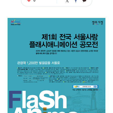
카
트
페
아
카
위
이
요
오
터
스
톡
북
공
모
명
:
1
회
전
국
서
울
사
랑
플
래
시
애
니
메
이
션
공
모