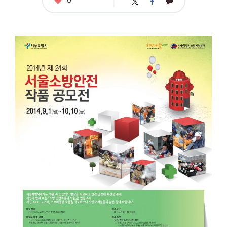
카
트
페
아
카
위
이
요
오
터
스
톡
북
공
모
명
:
2
0
1
4
서
울
소
방
안
전
작
품
공
모
응
모
자
격