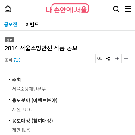
본
페
내
문
이
내
손
검
메
바
지
손
안
색
뉴
로
상
안
주
에
창
전
가
단
에
공모전
이벤트
요
서
열
체
기
으
서
서
울
기
보
로
울
비
기
이
-
스
완료
동
서
바
2014 서울소방안전 작품 공모
울
로
시
가
대
조회
718
페
S
글
글
기
표
이
N
자
자
소
지
S
크
크
통
U
공
기
기
포
주최
R
유
작
크
털
L
하
게
게
서울소방재난본부
복
기
변
변
사
경
경
응모분야 (이벤트분야)
하
하
기
기
사진, UCC
응모대상 (참여대상)
제한 없음