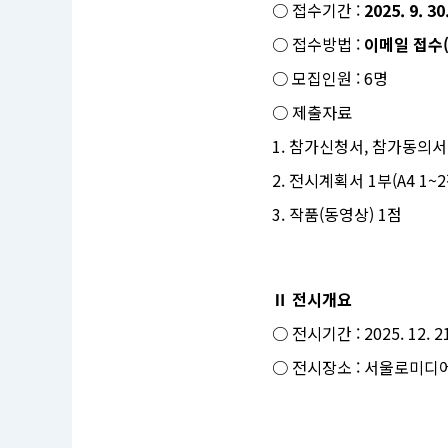
○ 접수기간 :
2025. 9. 3
국
적
○ 접수방법 :
이메일 접수(s
누
구
나
○ 모집인원 : 6명
접
수
○ 제출자료
기
간
1. 참가신청서, 참가동의서,
:
2
2. 전시계획서 1부(A4 1~2
0
2
5.
3. 작품(동영상) 1점
0
9.
3
0.
0
Ⅱ 전시개요
0:
0
0
○ 전시기간 : 2025. 12. 21.
~
2
○ 전시장소 : 서울로미디
0
2
5.
1
1.