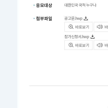
응모대상
대한민국 국적 누구나
첨부파일
공고문.hwp
바로보기
바
참가신청서.hwp
바로보기
바