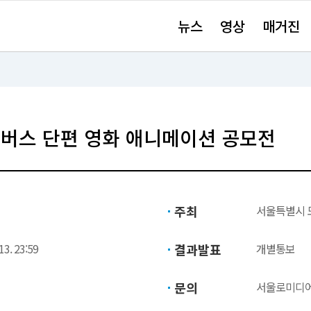
주
뉴스
영상
매거진
요
서
비
스
바
로
가
기"
캔버스 단편 영화 애니메이션 공모전
주최
서울특별시 
13. 23:59
결과발표
개별통보
문의
서울로미디어캔