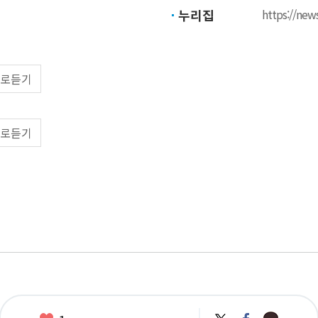
누리집
https://new
로듣기
로듣기
카
트
페