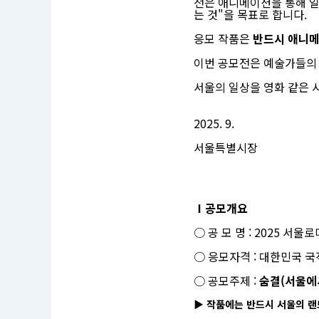
전은 애니메이션을 통해 일
서
는 것"을 목표로 합니다.
울
로
응모 작품은
반드시 애니메
미
디
이번 공모전은 예술가들의 
어
캔
버
서울의 일상을 영화 같은 
스
단
편
2025. 9.
영
화
서울특별시장
애
니
메
이
션
공
Ⅰ공모개요
모
전
○ 공 모 명 : 2025 
응
모
자
○ 응모자격 : 대한민국 국
격
:
○ 공모주제 :
숨결(서울에
대
한
▶
작품에는 반드시 서울의 랜
민
국