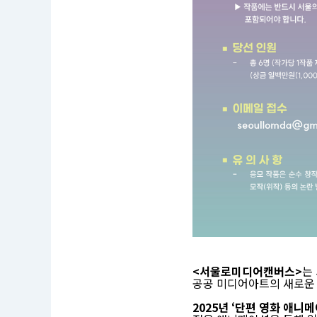
공
모
명
<서울로미디어캔버스>
는
:
공공 미디어아트의 새로운
2
0
2
2025년 ‘단편 영화 애니메
5