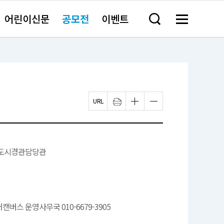
어린이신문
공모전
이벤트
검
메
색
뉴
창
전
열
체
기
보
기
페
인
글
글
이
쇄
자
자
지
하
크
크
U
기
기
기
R
새
작
크
L
창
게
게
복
열
변
변
도시경관담당관
사
림
경
경
하
하
기
기
버스 운영사무국 010-6679-3905