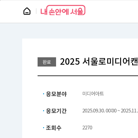
본
페
문
이
뉴
바
지
스
로
상
룸
가
단
기
으
로
이
동
2025 서울로미디어
완료
응모분야
미디어아트
응모기간
2025.09.30. 00:00 ~ 2025.11.
조회수
2270