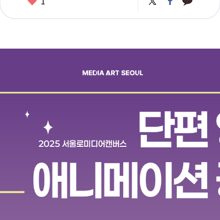
좋
1
카
위
이
아
오
터
스
요
톡
북