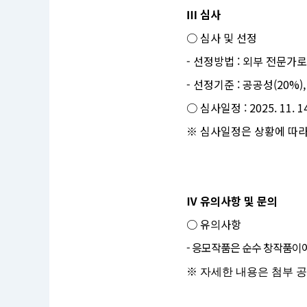
1
3.
Ⅲ 심사
2
3:
○ 심사 및 선정
5
9
- 선정방법 : 외부 전문
공
모
- 선정기준 : 공공성(20%)
부
문
:
○ 심사일정 : 2025. 11. 14.
미
디
※ 심사일정은 상황에 따라
어
아
트
Ⅳ 유의사항 및 문의
○ 유의사항
- 응모작품은 순수 창작품이어
※ 자세한 내용은 첨부 