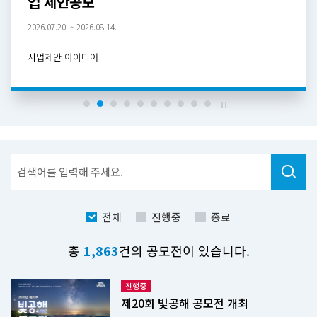
 제안공모
아보고
.07.20. ~ 2026.08.14.
2026.07.20
제안 아이디어
사진
검
색
전체
진행중
종료
전
총
1,863
건의 공모전이 있습니다.
체
진행중
제20회 빛공해 공모전 개최