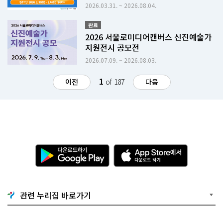
2026.03.31. ~ 2026.08.04.
완료
2026 서울로미디어캔버스 신진예술가
지원전시 공모전
2026.07.09. ~ 2026.08.03.
1
이전
of 187
다음
다
A
운
p
로
p
드
S
하
t
기
o
관련 누리집 바로가기
G
r
o
e
o
에