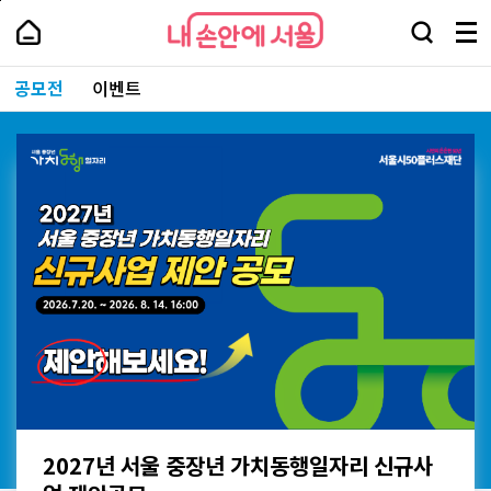
본
페
내
문
이
내
손
검
메
바
지
손
안
색
뉴
로
상
안
주
에
창
전
가
단
에
공모전
이벤트
요
서
열
체
기
으
서
서
울
기
보
로
울
비
기
이
-
스
동
서
바
울
로
시
가
대
기
표
소
통
포
털
027년 서울 중장년 가치동행일자리 신규사
202