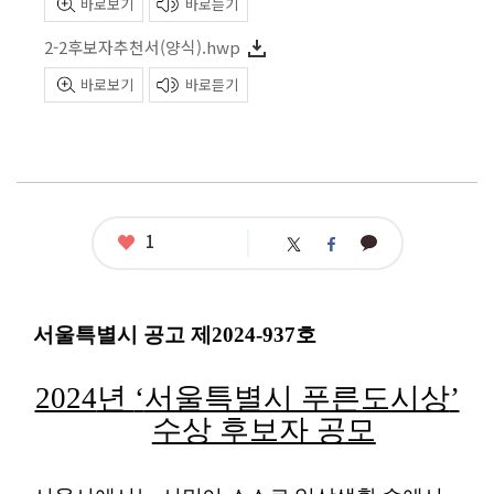
바로보기
바로듣기
2-2후보자추천서(양식).hwp
바로보기
바로듣기
좋
1
카
트
페
아
카
위
이
요
오
터
스
톡
북
서울특별시 공고 제
2024-937
호
2024
년
‘
서울특별시 푸른도시상
’
수상 후보자 공모