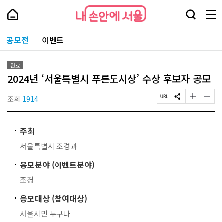
본
페
내
문
이
내
손
검
메
바
지
손
안
색
뉴
로
상
안
주
에
창
전
가
단
에
공모전
이벤트
요
서
열
체
기
으
서
서
울
기
보
로
울
비
기
이
-
스
완료
동
서
바
2024년 ‘서울특별시 푸른도시상’ 수상 후보자 공모
울
로
시
가
대
조회
1914
페
S
글
글
기
표
이
N
자
자
소
지
S
크
크
통
U
공
기
기
포
주최
R
유
작
크
털
L
하
게
게
서울특별시 조경과
복
기
변
변
사
경
경
응모분야 (이벤트분야)
하
하
기
기
조경
응모대상 (참여대상)
서울시민 누구나