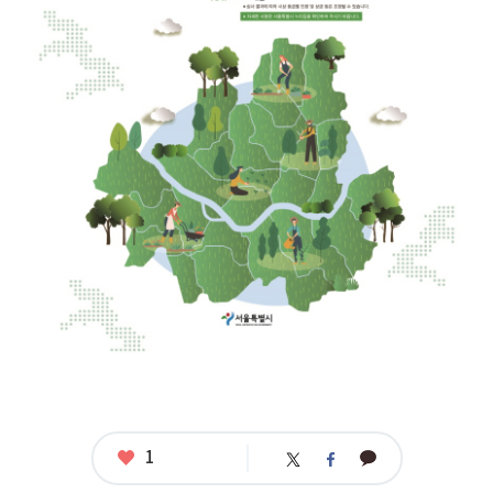
공
모
명
:
좋
1
카
2
트
페
아
카
0
위
이
요