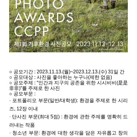
공
모
명
○ 공모기간 : 2023.11.13.(월)~2023.12.13.(수) 31일 간
:
○ 공모대상 : 사진을 좋아하는 누구나(제한 없음)
제
○ 공모주제 :
“
인간과 지구의 공존을 위한 시시비비
(
是是
1
非非
)”
를 주제로 한 사진
회
○ 공모부문 :
C
·
포트폴리오 부문
(
일반
/
대학생
):
환경을 주제로 한 시리
C
P
즈
, 12
장 이내
P
기
·
단사진 부문
(
최대
5
점
) :
환경에 관한 주제를 명확히 드
후
러내는 작품
환
경
·
청소년 부문
:
환경에 대한 생각을 담은 자유롭고 창의