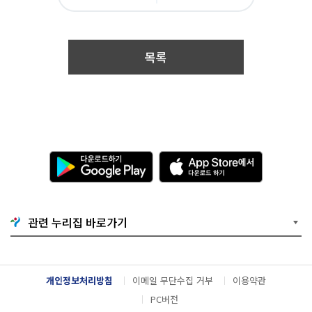
아
카
위
이
0
요
오
터
스
0:
톡
북
0
0
목록
~
2
0
2
3.
1
2.
1
3.
다
A
2
운
p
3:
로
p
5
드
S
9
하
t
공
기
o
관련 누리집 바로가기
모
G
r
부
o
e
문
o
에
:
g
서
사
l
다
개인정보처리방침
이메일 무단수집 거부
이용약관
진
e
운
공
P
로
PC버전
모
l
드