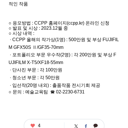
사
적인 작품
진
공
모
전
○ 응모방법 :
CCPP
홈페이지
(ccpp.kr) 온라인 신청
응
○ 발표 및 시상 : 2023.12월 중
모
○ 시상 내역 :
자
격
· CCPP
올해의 작가상
(1
명
) : 500
만원
및
부상
FUJIFIL
:
M GFX50S
Ⅱ
/GF35-70mm
제
한
·
포트폴리오 부문 우수작
(2
명
) :
각
200
만원
및 부상
F
없
UJIFILM X-T5/XF18-55mm
음
접
·
단사진 부문
:
각
100
만원
수
·
청소년 부문
:
각
50
만원
기
간
·
입선작
(20명 내외
) :
출품작품 전시기회 제공
:
○ 문의 : 예술교육팀
☎
02-2230-6731
2
0
2
3.
1
1.
1
좋
4
카
트
페
3.