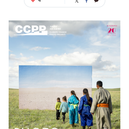
카
트
페
아
카
위
이
요
오
터
스
톡
북