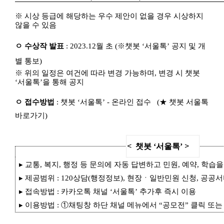
나
접
※ 시상 등급에 해당하는 우수 제안이 없을 경우 시상하지
수
않을 수 있음
기
간
ㅇ 수상작 발표
: 2023.12월 초 (※챗봇 ‘서울톡’ 공지 및 개
:
2
별 통보)
0
※ 위의 일정은 여건에 따라 변경 가능하며, 변경 시 챗봇
2
‘서울톡’을 통해 공지
3.
0
9.
ㅇ 접수방법
: 챗봇 ‘서울톡’ - 온라인 접수 (★
챗봇 서울톡
2
바로가기
)
5.
0
0:
0
<
>
챗봇 ‘서울톡’
0
~
▸ 교통, 복지, 행정 등 문의에 자동 답변하고 민원, 예약, 학
2
0
▸ 제공범위 : 120상담(행정정보), 현장ㆍ일반민원 신청, 공공
2
▸ 접속방법 : 카카오톡 채널 ‘서울톡’ 추가후 즉시 이용
3.
1
▸ 이용방법 : ①채팅창 하단 채널 메뉴에서 “공모전” 클릭 또
0.
3