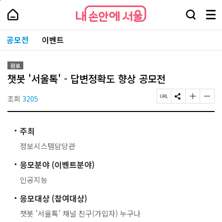
본
페
내
문
이
내
손
검
메
바
지
손
안
색
뉴
로
상
안
주
에
창
전
가
단
에
공모전
이벤트
요
서
열
체
기
으
서
서
울
기
보
로
울
비
기
이
-
스
완료
동
서
바
챗봇 '서울톡' - 답변정확도 향상 공모전
울
로
시
가
대
조회
3205
페
S
글
글
기
표
이
N
자
자
소
지
S
크
크
통
U
공
기
기
포
주최
R
유
작
크
털
L
하
게
게
정보시스템담당관
복
기
변
변
사
경
경
응모분야 (이벤트분야)
하
하
기
기
인공지능
응모대상 (참여대상)
챗봇 '서울톡' 채널 친구(가입자) 누구나