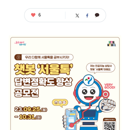
좋
6
카
트
페
아
카
위
이
요
오
터
스
톡
북