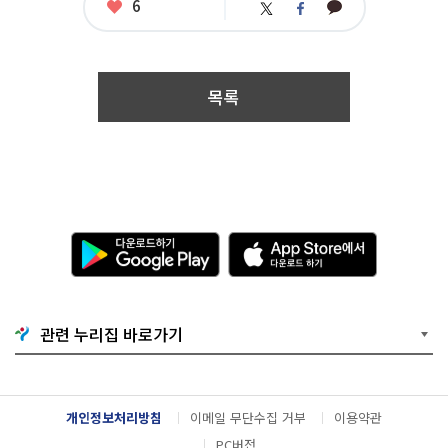
좋
6
카
트
페
아
카
위
이
요
오
터
스
톡
북
목록
다
A
운
p
로
p
드
S
하
t
기
o
관련 누리집 바로가기
G
r
o
e
o
에
g
서
l
다
개인정보처리방침
이메일 무단수집 거부
이용약관
e
운
P
로
PC버전