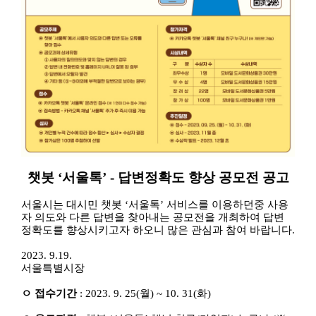
공
챗봇 ‘서울톡’ - 답변정확도 향상 공모전 공고
모
명
서울시는 대시민 챗봇 ‘서울톡’ 서비스를 이용하던중 사용
:
자 의도와 다른 답변을 찾아내는 공모전을 개최하여 답변
챗
정확도를 향상시키고자 하오니 많은 관심과 참여 바랍니다.
봇
'서
2023. 9.19.
울
서울특별시장
톡'
-
답
ㅇ 접수기간
: 2023. 9. 25(월) ~ 10. 31(화)
변