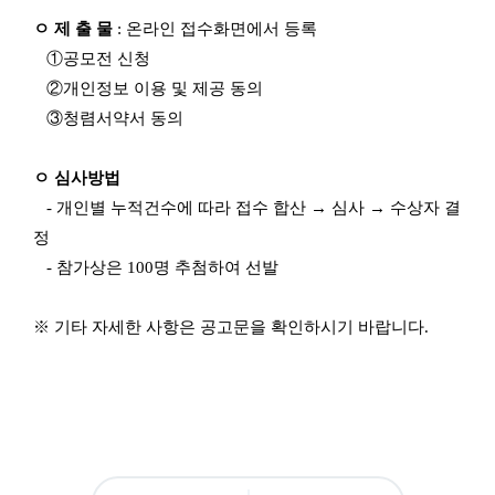
1.
2
ㅇ 제 출 물
: 온라인 접수화면에서 등록
3:
①공모전 신청
5
9
②개인정보 이용 및 제공 동의
공
③청렴서약서 동의
모
부
문
:
ㅇ 심사방법
인
- 개인별 누적건수에 따라 접수 합산 → 심사 → 수상자 결
공
지
정
능
- 참가상은 100명 추첨하여 선발
※ 기타 자세한 사항은 공고문을 확인하시기 바랍니다.