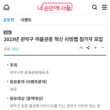
본
페
내
문
이
내
손
검
메
바
지
손
안
색
뉴
로
상
안
주
에
창
전
가
단
에
공모전
이벤트
요
서
열
체
기
으
서
서
울
기
보
로
울
비
기
이
-
스
완료
동
서
바
2023년 관악구 마을관광 혁신 리빙랩 참가자 모집
울
로
시
가
대
조회
1012
페
S
글
글
기
표
이
N
자
자
소
지
S
크
크
통
U
공
기
기
포
주최
R
유
작
크
털
L
하
게
게
관악구청 문화관광체육과
복
기
변
변
사
경
경
응모분야 (이벤트분야)
하
하
기
기
관광
응모대상 (참여대상)
관악구 관광 활성화 아이디어를 지닌 관악구 거주자 또는 관