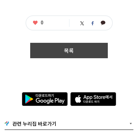
0
~
2
0
2
좋
0
카
트
페
3.
아
카
위
이
0
요
오
터
스
6.
톡
북
1
8.
목록
2
3:
5
9
공
모
부
문
다
A
:
운
p
관
로
p
광
드
S
하
t
기
o
관련 누리집 바로가기
G
r
o
e
o
에