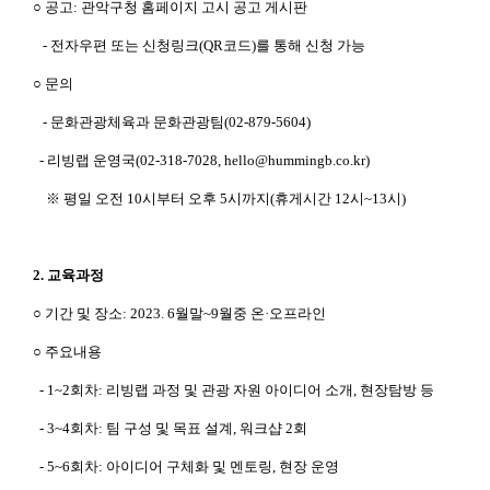
○ 공고: 관악구청 홈페이지 고시 공고 게시판
악
구
- 전자우편 또는 신청링크(QR코드)를 통해 신청 가능
관
광
○ 문의
활
성
화
- 문화관광체육과 문화관광팀(02-879-5604)
아
이
- 리빙랩 운영국(02-318-7028, hello@hummingb.co.kr)
디
어
※ 평일 오전 10시부터 오후 5시까지(휴게시간 12시~13시)
를
지
닌
관
2. 교육과정
악
구
○ 기간 및 장소: 2023. 6월말~9월중 온·오프라인
거
주
○ 주요내용
자
또
- 1~2회차: 리빙랩 과정 및 관광 자원 아이디어 소개, 현장탐방 등
는
관
- 3~4회차: 팀 구성 및 목표 설계, 워크샵 2회
악
구
- 5~6회차: 아이디어 구체화 및 멘토링, 현장 운영
에