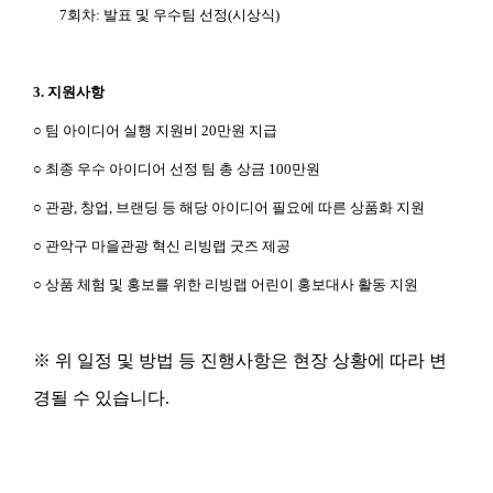
직
7회차: 발표 및 우수팀 선정(시상식)
장
이
나
학
3. 지원사항
교
가
○ 팀 아이디어 실행 지원비 20만원 지급
있
는
○ 최종 우수 아이디어 선정 팀 총 상금 100만원
자
접
○ 관광, 창업, 브랜딩 등 해당 아이디어 필요에 따른 상품화 지원
수
기
○ 관악구 마을관광 혁신 리빙랩 굿즈 제공
간
:
2
○ 상품 체험 및 홍보를 위한 리빙랩 어린이 홍보대사 활동 지원
0
2
3.
0
※ 위 일정 및 방법 등 진행사항은 현장 상황에 따라 변
5.
3
경될 수 있습니다.
0.
0
0:
0