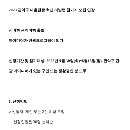
0
2
3
2023 관악구 마을관광 혁신 리빙랩 참가자 모집 연장
년
관
악
구
신비한 관악여행 출발!
마
을
아이디어가 관광프로그램이 되다
관
광
혁
신
신청기간 및 참가대상: 2023년 5월 30일(화)~6월18일(일),
관
악구 관
리
빙
광 아이디어가 있는 구민 또는 생활권인 분 모두
랩
참
가
자
모
집
1. 신청방법
응
모
○ 신청자: 개인 또는 2인 이상 모임
자
격
- 선정인원은 30명 선착순
:
관