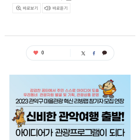
바로보기
바로듣기
좋
0
카
트
페
아
카
위
이
요
오
터
스
톡
북