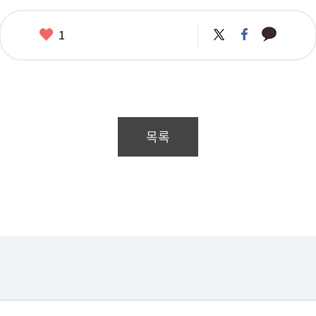
카
좋
트
페
1
카
위
이
아
오
터
스
요
톡
북
목록