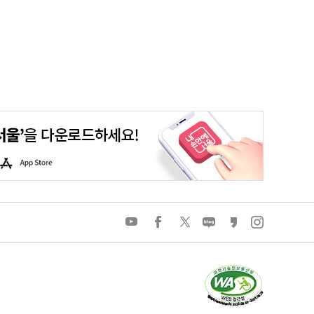
평생학습포털
청년포털
대기환경정보
에코마일리지
A
p
p
S
t
o
유
페
트
네
카
인
r
튜
이
위
이
카
스
e
브
스
터
버
오
타
북
블
스
그
로
토
램
그
리