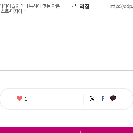
미디어월의 매체특성에 맞는 작품
누리집
https://ddp
티스트·디자이너
카
좋
트
페
1
카
위
이
아
오
터
스
요
톡
북