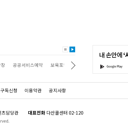
내
손
안
에
'서
광장
공공서비스예약
보육포털
일자리포털
문화포털
G
울'을
o
다
o
운
g
로
l
드
e
 구독신청
이용약관
공지사항
하
P
세
l
요!
a
y
콘텐츠담당관
대표전화
다산콜센터 02-120
rved.