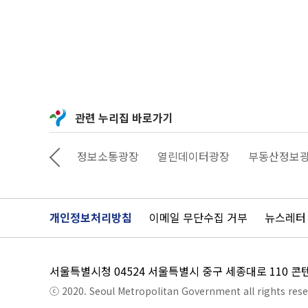
의
매
체
특
성
에
맞
는
작
품
기
관련 누리집 바로가기
획,
실
행
이
상상대로 서울
정보소통광장
열린데이터광장
부동산정보
가
능
한
신
진
개인정보처리방침
이메일 무단수집 거부
아
뉴스레터
티
스
트
·
디
서울특별시청 04524 서울특별시 중구 세종대로 110 
자
이
ⓒ 2020. Seoul Metropolitan Government all rights rese
너