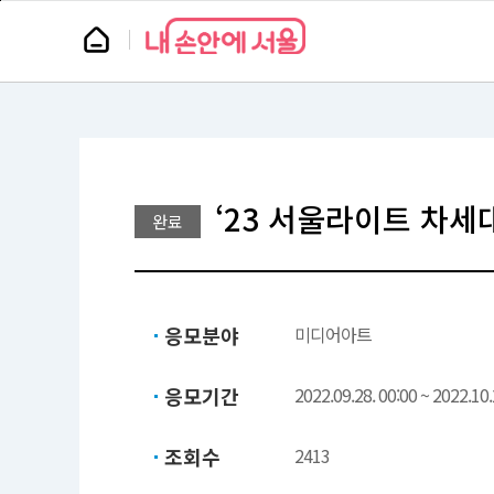
본
페
문
이
뉴
바
지
스
로
상
룸
가
단
기
으
로
이
동
‘23 서울라이트 차세
완료
응모분야
미디어아트
응모기간
2022.09.28. 00:00 ~ 2022.10.
조회수
2413