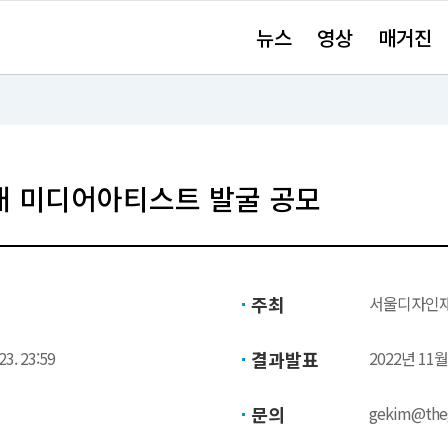
주
뉴스
영상
매거진
요
서
비
스
바
로
가
기"
대 미디어아티스트 발굴 공모
주최
서울디자인
23. 23:59
결과발표
2022년 11월
문의
gekim@theg