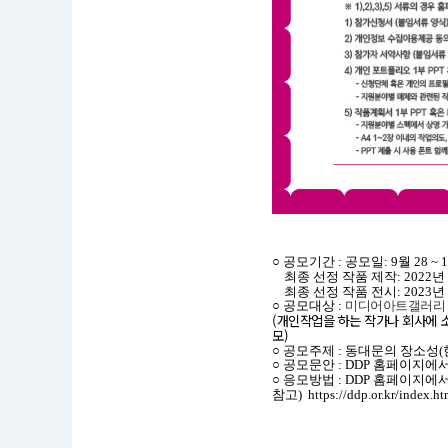
공
모
명
○ 공모기간 :
공모일: 9월 28 ~ 
:
최종 선정 작품 제작: 2022년 1
‘2
최종 선정 작품 전시: 2023년
3
○ 공모대상 :
미디어아트갤러리 혹
서
(개인작업을 하는 작가나 회사에 
울
모)
라
○ 공모주제 :
동대문의 장소성(
이
○ 공모문안 :
DDP 홈페이지에서
트
○ 응모방법 :
DDP 홈페이지에서
차
참고)
https://ddp.or.kr/index
세
대
미
디