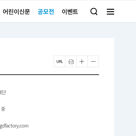
어린이신문
공모전
이벤트
검
메
색
뉴
창
전
열
체
기
보
기
페
인
글
글
이
쇄
자
자
지
하
크
크
U
기
기
기
R
새
작
크
L
창
게
게
복
열
변
변
재단
사
림
경
경
하
하
기
기
 중
dfactory.com