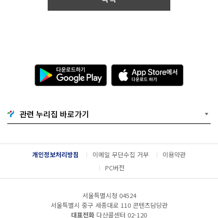
"나
만
의
웨
딩
공
간
을
다
A
찾
운
p
아
로
p
라!"
드
S
공
하
t
모
기
o
전
관련 누리집 바로가기
G
r
응
o
e
모
o
에
자
g
서
격
l
다
:
개인정보처리방침
이메일 무단수집 거부
이용약관
e
운
누
P
로
PC버전
구
l
드
나
a
하
참
y
기
여
서울특별시청 04524
가
서울특별시 중구 세종대로 110 콘텐츠담당관
능
대표전화
다산콜센터
02-120