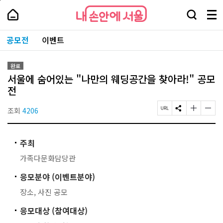
본
페
내
문
이
내
손
검
메
바
지
손
안
색
뉴
로
상
안
주
에
창
전
가
단
에
공모전
이벤트
요
서
열
체
기
으
서
서
울
기
보
로
울
비
기
이
-
스
완료
동
서
바
서울에 숨어있는 "나만의 웨딩공간을 찾아라!" 공모
울
로
시
전
가
대
기
표
조회
4206
페
S
글
글
소
이
N
자
자
통
지
S
크
크
포
U
공
기
기
털
주최
R
유
작
크
L
하
게
게
가족다문화담당관
복
기
변
변
사
경
경
응모분야 (이벤트분야)
하
하
기
기
장소, 사진 공모
응모대상 (참여대상)