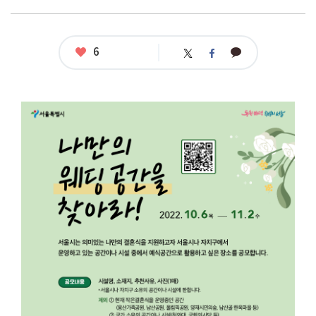
좋
6
카
트
페
아
카
위
이
요
오
터
스
톡
북