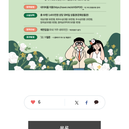
공
모
명
:
서
좋
6
카
울
트
페
아
카
에
위
이
요
오
숨
터
스
톡
어
북
있
는
목록