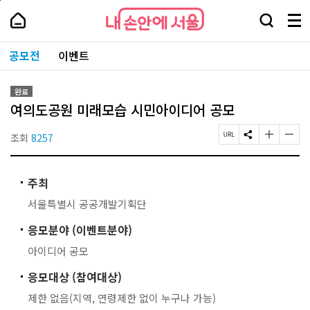
본
페
내
문
이
내
손
검
메
바
지
손
안
색
뉴
로
상
안
주
에
창
전
가
단
에
공모전
이벤트
요
서
열
체
기
으
서
서
울
기
보
로
울
비
기
이
-
스
완료
동
서
바
여의도공원 미래모습 시민아이디어 공모
울
로
시
가
대
조회
8257
페
S
글
글
기
표
이
N
자
자
소
지
S
크
크
통
U
공
기
기
포
주최
R
유
작
크
털
L
하
게
게
서울특별시 공공개발기획단
복
기
변
변
사
경
경
응모분야 (이벤트분야)
하
하
기
기
아이디어 공모
응모대상 (참여대상)
제한 없음(지역, 연령제한 없이 누구나 가능)