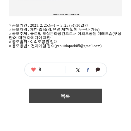
공
○ 공모기간 : 2021. 2. 25.(금) ～ 3. 25.(금) 30일간
모
○ 응모자격 : 제한 없음(역, 연령 제한 없이 누구나 가능)
명
○ 공모주제 : 글로벌 도심문화공간으로서 여의도공원 미래모습(구상
안)에 대한 아이디어 제안
:
○ 공모범위 : 여의도공원 일대
여
○ 응모방법 : 전자메일 접수(yeouidopark05@gmail.com)
의
도
공
원
미
좋
9
카
트
페
래
아
카
위
이
요
모
오
터
스
습
톡
북
시
민
목록
아
이
디
어
공
모
응