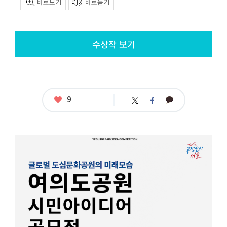
바로보기
바로듣기
수상작 보기
좋
9
카
트
페
아
카
위
이
요
오
터
스
톡
북