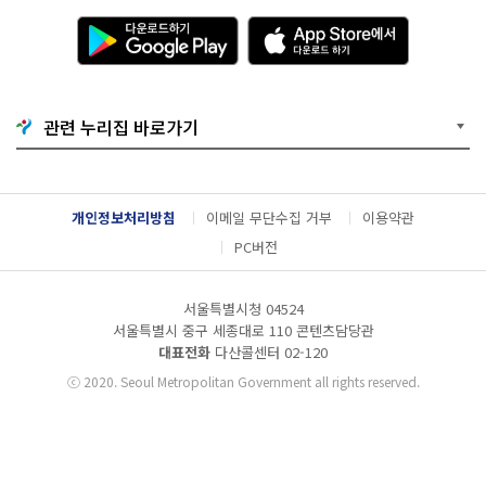
모
다
A
자
운
p
격
로
p
:
드
S
제
하
t
한
기
o
없
관련 누리집 바로가기
G
r
음
o
e
(지
o
에
역,
g
서
연
l
다
령
개인정보처리방침
이메일 무단수집 거부
이용약관
e
운
제
P
로
한
PC버전
l
드
없
a
하
이
y
기
누
서울특별시청 04524
구
서울특별시 중구 세종대로 110 콘텐츠담당관
나
대표전화
다산콜센터
02-120
가
능)
ⓒ
2020. Seoul Metropolitan Government all rights reserved.
접
수
기
간
: