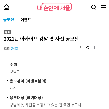
본
페
내
문
이
내
손
검
메
바
지
손
안
색
뉴
로
상
안
주
에
창
전
가
단
에
공모전
이벤트
요
서
열
체
기
으
서
서
울
기
보
로
울
비
기
이
-
스
완료
동
서
바
2021년 아카이브 강남 옛 사진 공모전
울
로
시
가
대
조회
2433
페
S
글
글
기
표
이
N
자
자
소
지
S
크
크
통
U
공
기
기
포
주최
R
유
작
크
털
L
하
게
게
강남구
복
기
변
변
사
경
경
응모분야 (이벤트분야)
하
하
기
기
사진
응모대상 (참여대상)
강남의 옛 사진을 소장하고 있는 전 국민 누구나