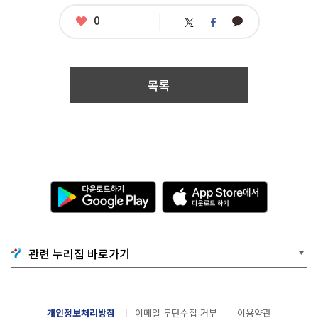
국
민
좋
0
카
트
페
누
아
카
위
이
구
요
오
터
스
나
톡
북
접
수
목록
기
간
:
2
0
2
1.
1
0.
다
A
2
운
p
8.
로
p
0
드
S
9:
하
t
0
기
o
관련 누리집 바로가기
0
G
r
~
o
e
2
o
에
0
g
서
2
l
다
개인정보처리방침
이메일 무단수집 거부
이용약관
1.