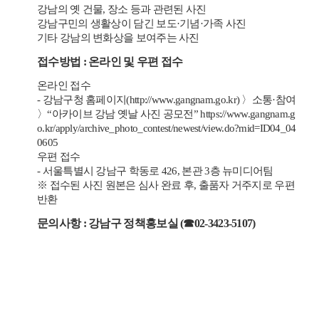
남
강남의 옛 건물, 장소 등과 관련된 사진
옛
강남구민의 생활상이 담긴 보도·기념·가족 사진
사
기타 강남의 변화상을 보여주는 사진
진
공
접수방법 : 온라인 및 우편 접수
모
전
온라인 접수
응
- 강남구청 홈페이지(http://www.gangnam.go.kr) 〉소통·참여
모
〉“아카이브 강남 옛날 사진 공모전”
https://www.gangnam.g
자
격
o.kr/apply/archive_photo_contest/newest/view.do?mid=ID04_04
:
0605
강
우편 접수
남
- 서울특별시 강남구 학동로 426, 본관 3층 뉴미디어팀
의
※ 접수된 사진 원본은 심사 완료 후, 출품자 거주지로 우편
옛
사
반환
진
문의사항 : 강남구 정책홍보실 (☎02-3423-5107)
을
소
장
하
고
있
는
전