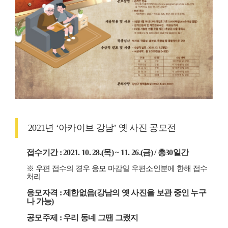
공
모
2021년 ‘아카이브 강남’ 옛 사진 공모전
명
:
2
접수기간 : 2021. 10. 28.(목) ~ 11. 26.(금) / 총30일간
0
2
※ 우편 접수의 경우 응모 마감일 우편소인분에 한해 접수
1
처리
년
아
응모자격 : 제한없음(강남의 옛 사진을 보관 중인 누구
카
나 가능)
이
브
공모주제 : 우리 동네 그땐 그랬지
강