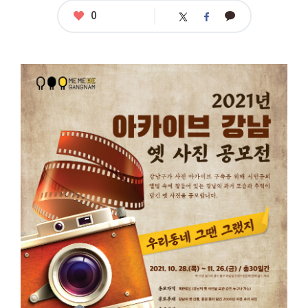
좋
0
카
트
페
아
카
위
이
요
오
터
스
톡
북