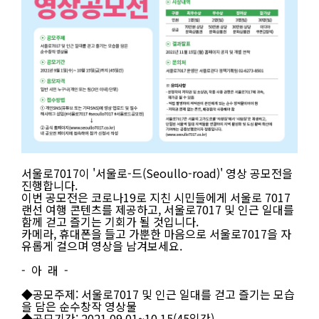
공
서울로7017이 '서울로-드(Seoullo-road)' 영상 공모전을
모
진행합니다.
명
이번 공모전은 코로나19로 지친 시민들에게 서울로 7017
:
랜선 여행 콘텐츠를 제공하고, 서울로7017 및 인근 일대를
'서
함께 걷고 즐기는 기회가 될 것입니다.
울
카메라, 휴대폰을 들고 가뿐한 마음으로 서울로7017을 자
로-
유롭게 걸으며 영상을 남겨보세요.
드'
영
- 아 래 -
상
공
◆공모주제: 서울로7017 및 인근 일대를 걷고 즐기는 모습
모
을 담은 순수창작 영상물
전
◆공모기간: 2021.09.01~10.15(45일간)