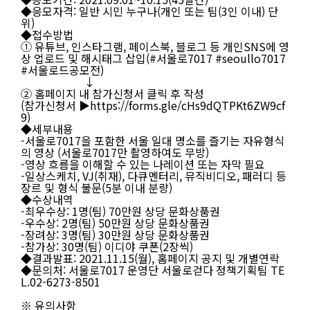
응
◆응모자격: 일반 시민 누구나(개인 또는 팀(3인 이내) 단
모
위)
자
◆접수방법
격
① 유튜브, 인스타그램, 페이스북, 블로그 등 개인SNS에 영
:
상 업로드 및 해시태그 삽입(#서울로7017 #seoullo7017
서
#서울로드공모전)
울
↓
로
② 홈페이지 내 참가신청서 클릭 후 작성
7
(참가신청서 ▶https://forms.gle/cHs9dQTPKt6ZW9cf
0
9)
1
◆세부내용
7
-서울로7017을 포함한 서울 일대 명소를 즐기는 자유형식
및
의 영상 (서울로7017만 촬영하여도 무방)
인
-영상 흐름을 이해할 수 있는 나레이션 또는 자막 필요
근
-일상스케치, VJ(취재), 다큐멘터리, 뮤직비디오, 패러디 등
일
장르 및 형식 불문(5분 이내 분량)
대
◆수상내역
를
-최우수상: 1명(팀) 70만원 상당 문화상품권
걷
-우수상: 2명(팀) 50만원 상당 문화상품권
고
-장려상: 3명(팀) 30만원 상당 문화상품권
즐
-참가상: 30명(팀) 이디야 쿠폰(2장씩)
기
◆결과발표: 2021.11.15(월), 홈페이지 공지 및 개별연락
는
◆문의처: 서울로7017 운영단 서울로걷다 정책기획팀 TE
모
L.02-6273-8501
습
을
※ 유의사항