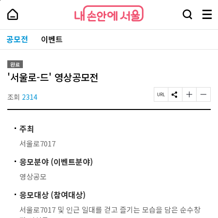
본
페
내
문
이
내
손
검
메
바
지
손
안
색
뉴
로
상
안
주
에
창
전
가
단
에
공모전
이벤트
요
서
열
체
기
으
서
서
울
기
보
로
울
비
기
이
-
스
완료
동
서
바
'서울로-드' 영상공모전
울
로
시
가
대
조회
2314
페
S
글
글
기
표
이
N
자
자
소
지
S
크
크
통
U
공
기
기
포
주최
R
유
작
크
털
L
하
게
게
서울로7017
복
기
변
변
사
경
경
응모분야 (이벤트분야)
하
하
기
기
영상공모
응모대상 (참여대상)
서울로7017 및 인근 일대를 걷고 즐기는 모습을 담은 순수창