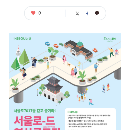
좋
0
카
트
페
아
카
위
이
요
오
터
스
톡
북