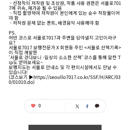
담
- 선정작의 저작권 및 초상권, 작품 사용 권한은 서울로701
은
7에 귀속, 재가공 될 수 있음
순
- 직접 촬영하여 저작권이 본인에게 있는 순수 착장물이어
수
야 함
창
- 저작권 문제 없는 폰트, 배경음악 사용해야 함
작
영
PS.
상
어떤 코스로 서울로7017과 주변을 담아낼지 고민이라구
물
요?
접
서울로7017 보행전문가 X 회현동 주민 <서울로 산책기록>
수
이 직접 개발한
기
'서울로 걷다보니 -일상의 소소한 산책' 코스를 통해 알찬 T
간
ip도 얻어보세요~
:
보행지도는 서울로 안내소 및 각 편의시설에서도 만날 수
2
있습니다!
0
(코스보기 ▶https://seoullo7017.co.kr/SSF/H/ARC/03
2
0/01010.do)
1.
0
9.
0
좋
0
카
1.
트
페
아
카
0
위
이
요
오
0:
터
스
톡
0
북
0