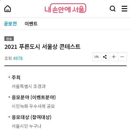
본
페
내
문
이
내
손
검
메
바
지
손
안
색
뉴
로
상
안
주
에
창
전
가
단
에
공모전
이벤트
요
서
열
체
기
으
서
서
울
기
보
로
울
비
기
이
-
스
완료
동
서
바
2021 푸른도시 서울상 콘테스트
울
로
시
가
대
조회
4978
페
S
글
글
기
표
이
N
자
자
소
지
S
크
크
통
U
공
기
기
포
주최
R
유
작
크
털
L
하
게
게
서울특별시 조경과
복
기
변
변
사
경
경
응모분야 (이벤트분야)
하
하
기
기
시민녹화 우수사례 공모
응모대상 (참여대상)
서울시민 누구나