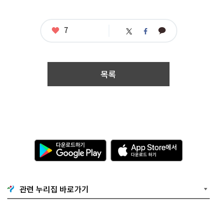
푸
른
도
시
좋
7
카
트
페
서
아
카
위
이
요
울
오
터
스
상
톡
북
콘
테
목록
스
트
응
모
자
격
:
서
다
A
울
운
p
시
로
p
민
드
S
누
하
t
구
기
o
나
관련 누리집 바로가기
G
r
접
o
e
수
o
에
기