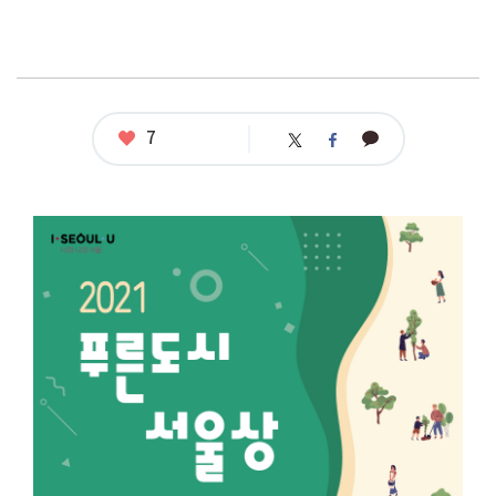
좋
7
카
트
페
아
카
위
이
요
오
터
스
톡
북