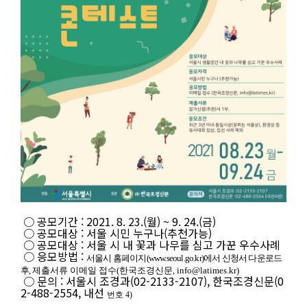
공
○ 공모기간 : 2021. 8. 23.(월) ~ 9. 24.(금)
모
○ 공모대상 : 서울 시민 누구나(추천가능)
명
○ 공모대상 : 서울 시 내 꽃과 나무를 심고 가꾼 우수사례
:
○ 응모방법 :
서울시 홈페이지
(www.seoul.go.kr)
에서 신청서 다운로드
2
후
,
제출서류 이메일 접수
(
한국조경신문
,
info@latimes.kr
)
0
○ 문의 : 서울시 조경과(02-2133-2107), 한국조경신문(0
2
2-488-2554, 내선
번호 4)
1