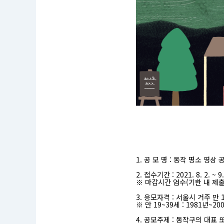
공
모
명
1. 공 모 명 : 동작 명소 영상
:
동
2. 접수기간 : 2021. 8. 2. ~
작
※ 마감시간 엄수(기한 내 제
명
소
3. 응모자격 : 서울시 거주 만 
영
※ 만 19~39세 : 1981년~2
상
공
4. 공모주제 : 동작구의 대표
모