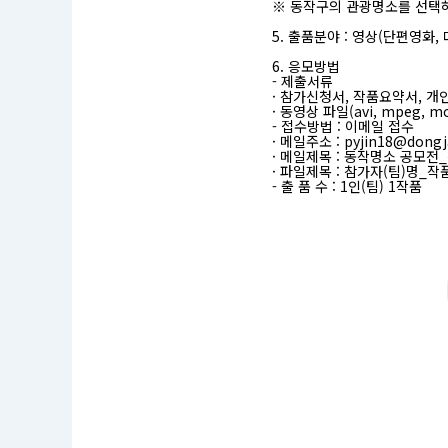
※ 동작구의 관광명소를 선택하
전
응
5. 출품분야 : 영상(단편영화,
모
자
6. 응모방법
격
- 제출서류
:
· 참가신청서, 작품요약서, 개
서
· 동영상 파일(avi, mpeg, mo
울
- 접수방법 : 이메일 접수
에
· 메일주소 : pyjin18@dongj
거
· 메일제목 : 동작명소 공모전
주
· 파일제목 : 참가자(팀)명_작
하
- 출 품 수 : 1인(팀) 1작품
는
청
년
(개
인
또
는
단
체)
접
수
기
간
:
2
0
2
1.