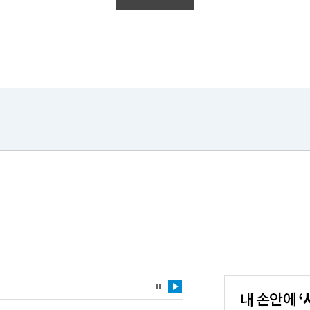
내
손
안