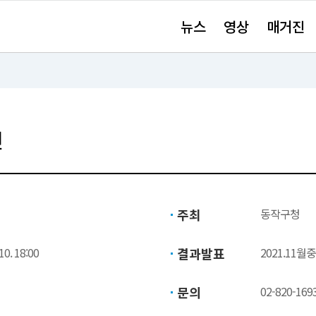
주
뉴스
영상
매거진
요
서
비
스
바
로
가
기"
전
주최
동작구청
10. 18:00
결과발표
2021.11월중
문의
02-820-169