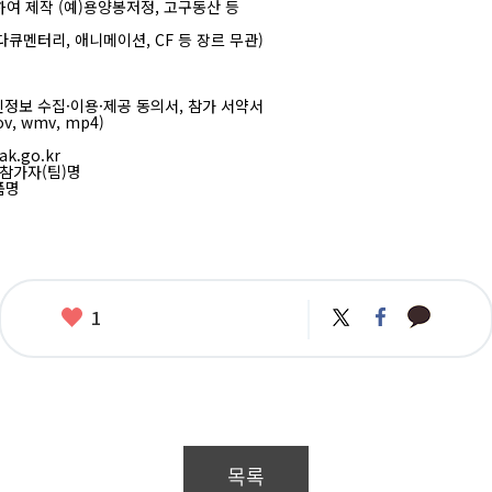
여 제작 (예)용양봉저정, 고구동산 등
 다큐멘터리, 애니메이션, CF 등 장르 무관)
인정보 수집·이용·제공 동의서, 참가 서약서
v, wmv, mp4)
ak.go.kr
_참가자(팀)명
품명
카
좋
트
페
1
카
위
이
아
오
터
스
요
톡
북
목록