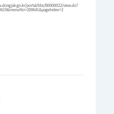
.dongjak.go.kr/portal/bbs/B0000022/view.do?
33619&menuNo=200641&pageIndex=2