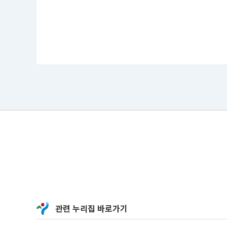
0
8.
0
2.
0
0:
0
0
~
2
0
2
1.
0
9.
1
0.
1
8:
0
0
공
모
부
문
:
영
관련 누리집 바로가기
상