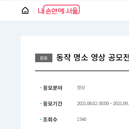
본
페
문
이
뉴
바
지
스
로
상
룸
가
단
기
으
로
이
동
동작 명소 영상 공모
완료
응모분야
영상
응모기간
2021.08.02. 00:00 ~ 2021.09.
조회수
1540