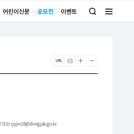
어린이신문
공모전
이벤트
검
메
색
뉴
창
전
열
체
기
보
기
페
인
글
글
이
쇄
자
자
지
하
크
크
U
기
기
기
R
새
작
크
L
창
게
게
복
열
변
변
사
림
경
경
하
하
기
기
3 또는 pyjin18@dongjak.go.kr