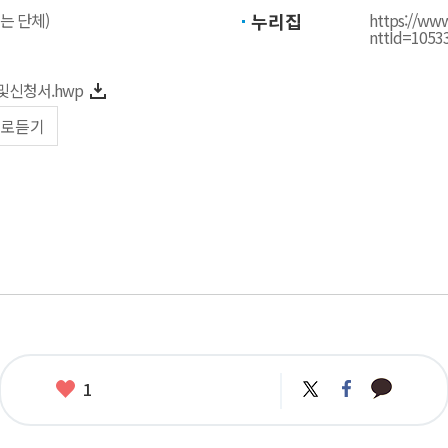
는 단체)
누리집
https://www
nttId=105
신청서.hwp
로듣기
카
좋
트
페
1
카
위
이
아
오
터
스
요
톡
북