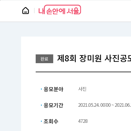
본
페
문
이
뉴
바
지
스
로
상
룸
가
단
기
으
로
이
동
제8회 장미원 사진공
완료
응모분야
사진
응모기간
2021.05.24. 00:00 ~ 2021.06.
조회수
4728