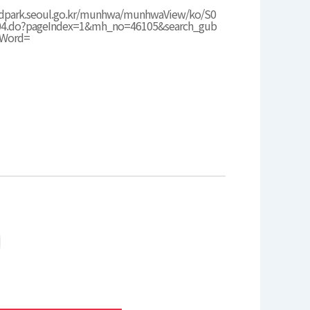
andpark.seoul.go.kr/munhwa/munhwaView/ko/S0
04.do?pageIndex=1&mh_no=46105&search_gub
hWord=