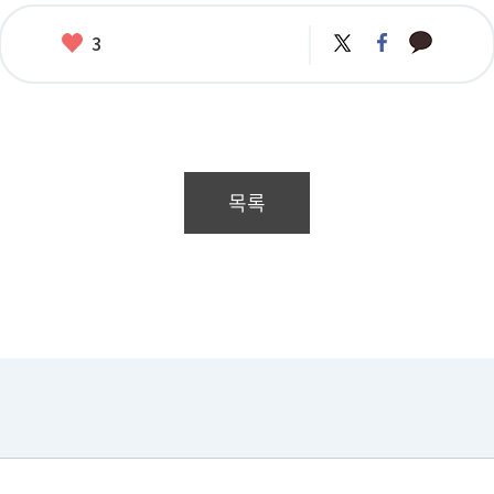
카
좋
트
페
3
카
위
이
아
오
터
스
요
톡
북
목록