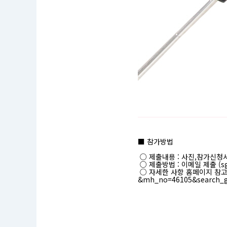
공
모
명
■ 참가방법
:
제
○ 제출내용 : 사진,참가신청
8
○ 제출방법 : 이메일 제출 (sg
회
○ 자세한 사항 홈페이지 참
장
&mh_no=46105&search_
미
원
사
진
공
모