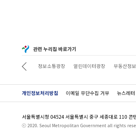
0
5.
2
4.
0
0:
0
0
~
2
0
관련 누리집 바로가기
2
1.
0
6.
상상대로 서울
정보소통광장
열린데이터광장
부동산정보
1
6.
2
3:
5
9
개인정보처리방침
이메일 무단수집 거부
뉴스레터
공
모
부
문
:
서울특별시청 04524 서울특별시 중구 세종대로 110 
사
진
ⓒ 2020. Seoul Metropolitan Government all rights rese