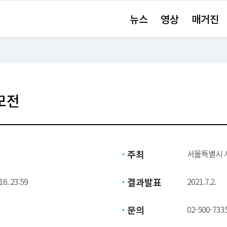
주
뉴스
영상
매거진
요
서
비
스
바
로
가
기"
모전
주최
서울특별시 
16. 23:59
결과발표
2021.7.2.
문의
02-500-733