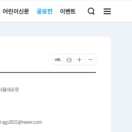
어린이신문
공모전
이벤트
검
메
색
뉴
창
전
열
체
기
보
기
페
인
글
글
이
쇄
자
자
지
하
크
크
U
기
기
기
R
새
작
크
L
창
게
게
복
열
변
변
서울대공원
사
림
경
경
하
하
기
기
5 sgp2021@naver.com