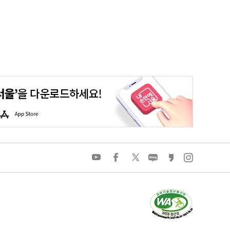
평생학습포털
청년포털
대기환경정보
에코마일리지
A
p
p
S
t
o
유
페
트
네
카
인
r
튜
이
위
이
카
스
e
브
스
터
버
오
타
북
블
스
그
로
토
램
그
리