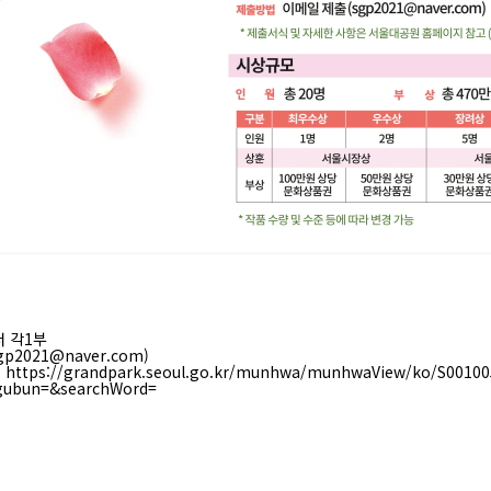
서 각1부
p2021@naver.com)
고
https://grandpark.seoul.go.kr/munhwa/munhwaView/ko/S00100
gubun=&searchWord=