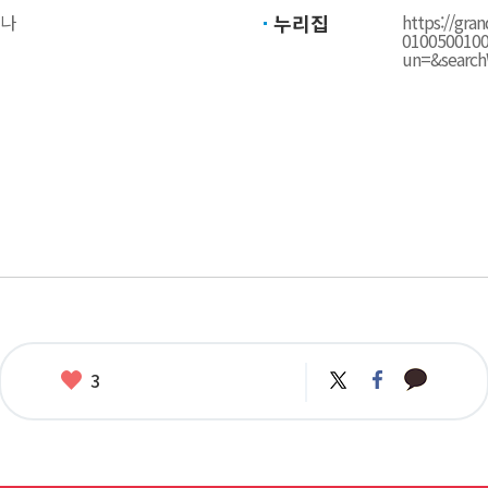
구나
누리집
https://gr
010050010
un=&searc
카
좋
트
페
3
카
위
이
아
오
터
스
요
톡
북