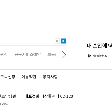
내
손
안
에
'서
광장
공공서비스예약
보육포털
일자리포털
문화포털
G
울'을
o
다
o
운
g
로
l
드
e
 구독신청
이용약관
공지사항
하
P
세
l
요!
a
y
콘텐츠담당관
대표전화
다산콜센터 02-120
rved.