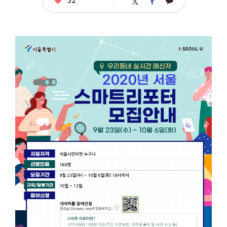
카
트
페
아
카
위
이
요
오
터
스
톡
북
공
모
명
:
2
0
2
0
년
서
울
스
마
트
리
포
터
모
집
안
내
응