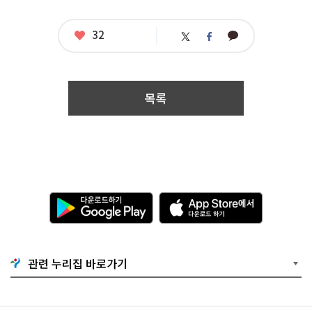
0
~
2
좋
32
카
트
페
0
아
카
위
이
요
2
오
터
스
0.
톡
북
1
0.
목록
0
6.
1
8:
0
0
공
모
다
A
부
운
p
문
로
p
:
드
S
모
하
t
집
기
o
관련 누리집 바로가기
G
r
o
e
o
에
g
서