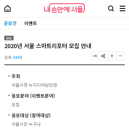
본
페
내
문
이
내
손
검
메
바
지
손
안
색
뉴
로
상
안
주
에
창
전
가
단
에
공모전
이벤트
요
서
열
체
기
으
서
서
울
기
보
로
울
비
기
이
-
스
완료
동
서
바
2020년 서울 스마트리포터 모집 안내
울
로
시
가
대
조회
4449
페
S
글
글
기
표
이
N
자
자
소
지
S
크
크
통
U
공
기
기
포
주최
R
유
작
크
털
L
하
게
게
서울시청 뉴미디어담당관
복
기
변
변
사
경
경
응모분야 (이벤트분야)
하
하
기
기
모집
응모대상 (참여대상)
서울시민 누구나