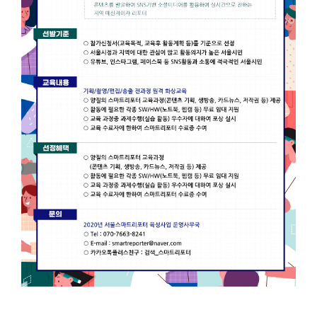
모
자
격
:
서
울
시
민
누
구
나
접
수
기
간
:
2
0
2
0.
0
9.
2
3.
0
0:
0