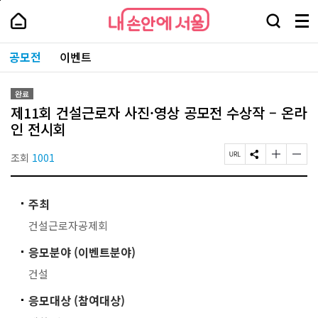
본
페
내
문
이
내
손
검
메
바
지
손
안
색
뉴
로
상
안
주
에
창
전
가
단
에
공모전
이벤트
요
서
열
체
기
으
서
서
울
기
보
로
울
비
기
이
-
스
완료
동
서
바
제11회 건설근로자 사진·영상 공모전 수상작 – 온라
울
로
시
인 전시회
가
대
기
표
조회
1001
페
S
글
글
소
이
N
자
자
통
지
S
크
크
포
U
공
기
기
털
주최
R
유
작
크
L
하
게
게
건설근로자공제회
복
기
변
변
사
경
경
응모분야 (이벤트분야)
하
하
기
기
건설
응모대상 (참여대상)