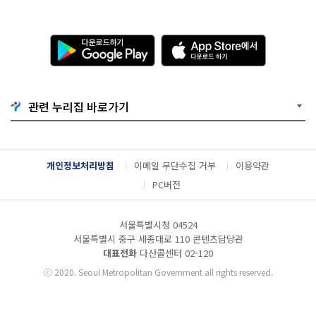
2
0.
0
8.
다
A
3
운
p
1.
로
p
0
드
S
0:
하
t
0
기
o
관련 누리집 바로가기
0
G
r
~
o
e
2
o
에
0
g
서
2
l
다
개인정보처리방침
이메일 무단수집 거부
이용약관
0.
e
운
0
P
로
PC버전
9.
l
드
1
a
하
3.
y
기
서울특별시청 04524
2
서울특별시 중구 세종대로 110 콘텐츠담당관
3:
대표전화
다산콜센터
02-120
5
9
ⓒ
2020. Seoul Metropolitan Government all rights reserved.
공
모
부
문