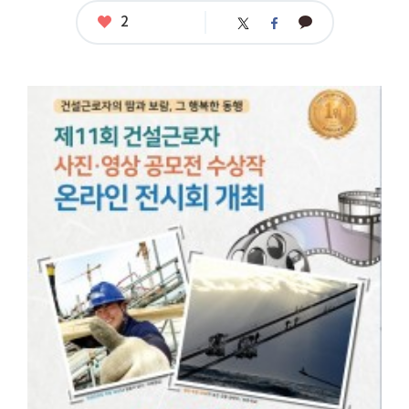
좋
2
카
트
페
아
카
위
이
요
오
터
스
톡
북
공
모
명
:
제
1
1
회
건
설
근
로
자
사
진
·
영
상
공
모
전