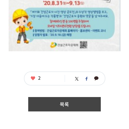
수
상
작
–
온
라
인
전
시
회
응
모
자
격
:
제
좋
2
카
트
페
한
아
카
위
이
없
요
오
터
스
음
톡
북
접
수
목록
기
간
:
2
0