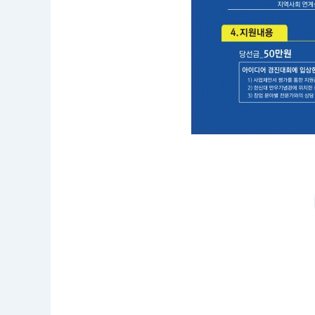
0.
0
9:
0
0
~
2
0
2
0.
0
7.
2
6.
2
3:
5
9
공
모
부
문
:
창
업