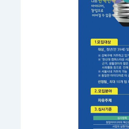
대
회
응
모
자
격
:
청
년
(만
3
9
세)
및
지
역
주
민
접
수
기
간
:
2
0
2
0.
0
6.
3