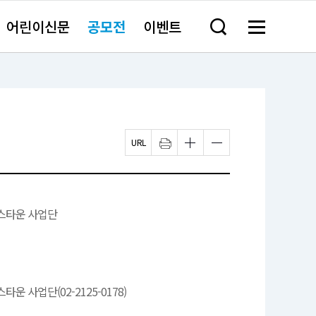
어린이신문
공모전
이벤트
검
메
색
뉴
창
전
열
체
기
보
기
페
인
글
글
이
쇄
자
자
지
하
크
크
U
기
기
기
R
새
작
크
L
창
게
게
복
열
변
변
스타운 사업단
사
림
경
경
하
하
기
기
운 사업단(02-2125-0178)