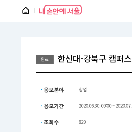
본
페
문
이
뉴
바
지
스
로
상
룸
가
단
기
으
로
이
동
한신대-강북구 캠퍼스
완료
응모분야
창업
응모기간
2020.06.30. 09:00 ~ 2020.07.
조회수
829