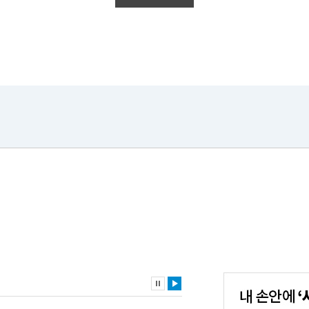
내
손
안
에