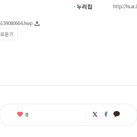
누리집
http://hs.a
5159080664.hwp
로듣기
카
좋
트
페
0
카
위
이
아
오
터
스
요
톡
북