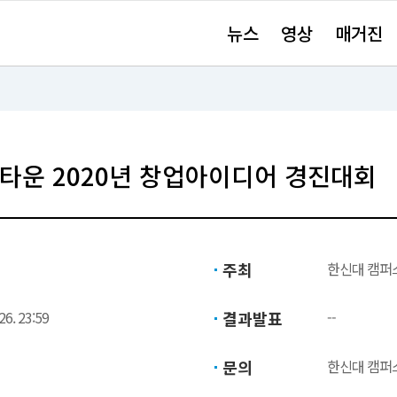
주
뉴스
영상
매거진
요
서
비
스
바
로
가
기"
타운 2020년 창업아이디어 경진대회
주최
한신대 캠퍼
26. 23:59
결과발표
--
문의
한신대 캠퍼스타