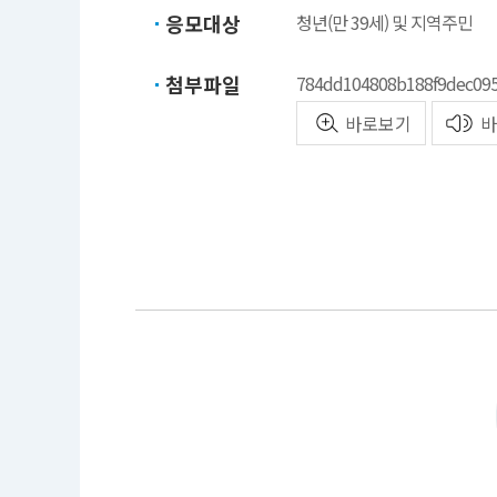
응모대상
청년(만 39세) 및 지역주민
첨부파일
784dd104808b188f9dec09
바로보기
바