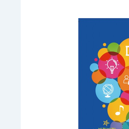
공
모
명
:
한
신
대-
강
북
구
캠
퍼
스
타
운
2
0
2
0
년
창
업
아
이
디
어
경
진