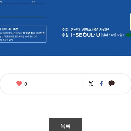
카
좋
트
페
0
카
위
이
아
오
터
스
요
톡
북
목록