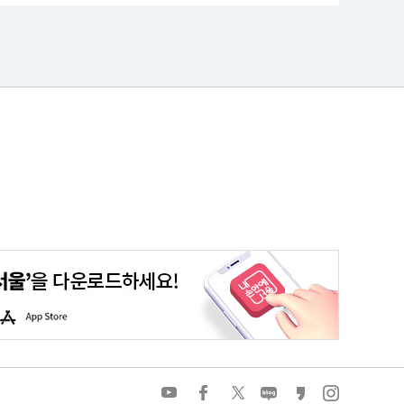
평생학습포털
청년포털
대기환경정보
에코마일리지
A
p
p
S
t
o
유
페
트
네
카
인
r