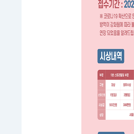
0
8.
1
7.
0
0:
0
0
~
2
0
2
0.
1
0.
1
1.
2
3:
5
9
공
모
부
문
:
영
상
공
모