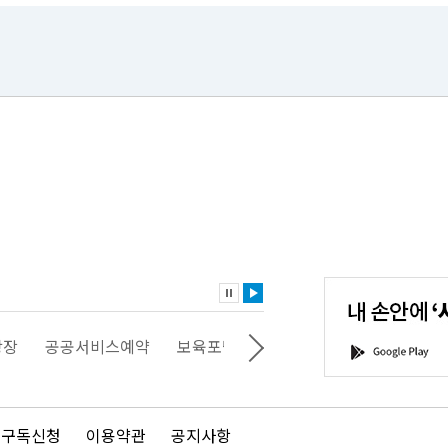
내
손
안
에
'서
광장
공공서비스예약
보육포털
일자리포털
문화포털
G
울'을
o
다
o
운
g
로
l
드
e
 구독신청
이용약관
공지사항
하
P