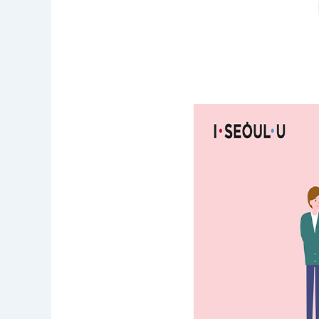
공
모
명
:
서
울
다
누
림
관
광
영
상
공
모
전
응
모
자
격
:
개
인