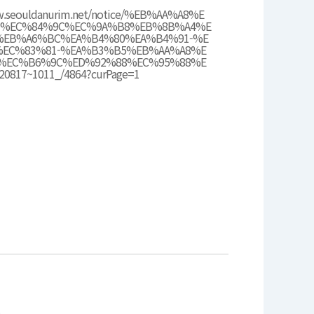
w.seouldanurim.net/notice/%EB%AA%A8%E
--%EC%84%9C%EC%9A%B8%EB%8B%A4%E
%EB%A6%BC%EA%B4%80%EA%B4%91-%E
%EC%83%81-%EA%B3%B5%EB%AA%A8%E
-%EC%B6%9C%ED%92%88%EC%95%88%E
0817~1011_/4864?curPage=1