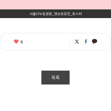
서울다누림관광_영상공모전_포스터
카
좋
트
페
6
카
위
이
아
오
터
스
요
톡
북
목록