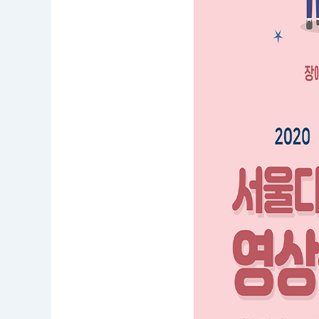
또
는
팀
(4
인
이
내)
자
격
으
로
참
가
를
희
망
하
는
누
구
나
접
수
기
간
:
2
0
2
0.