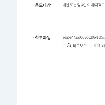
응모대상
개인 또는 팀(4인 이내)자격
첨부파일
aea5e442a0502dc20ef1cf5c
바로보기
바