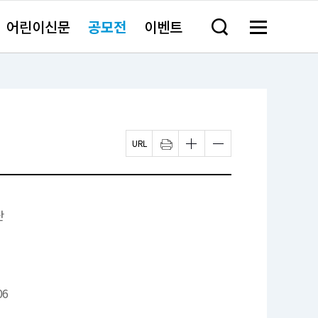
어린이신문
공모전
이벤트
검
메
색
뉴
창
전
열
체
기
보
기
페
인
글
글
이
쇄
자
자
지
하
크
크
U
기
기
기
R
새
작
크
L
창
게
게
복
열
변
변
단
사
림
경
경
하
하
기
기
06