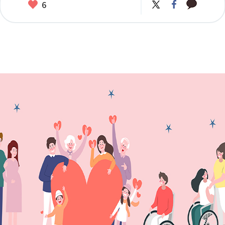
카
좋
트
페
6
카
위
이
아
오
터
스
요
톡
북