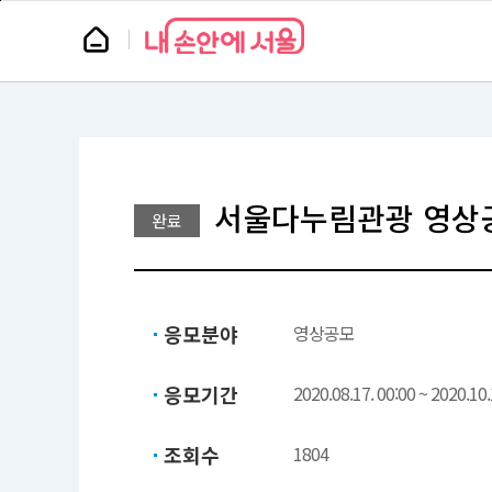
본
페
문
이
뉴
바
지
스
로
상
룸
가
단
기
으
로
이
동
서울다누림관광 영상
완료
응모분야
영상공모
응모기간
2020.08.17. 00:00 ~ 2020.10.
조회수
1804