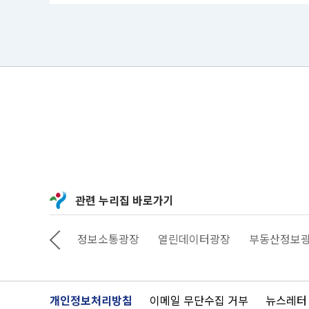
관련 누리집 바로가기
상상대로 서울
정보소통광장
열린데이터광장
부동산정보
개인정보처리방침
이메일 무단수집 거부
뉴스레터