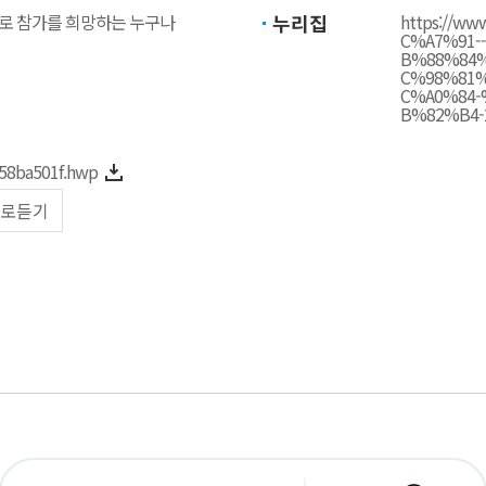
으로 참가를 희망하는 누구나
누리집
https://ww
C%A7%91
B%88%84
C%98%81
C%A0%84
B%82%B4-2
58ba501f.hwp
로듣기