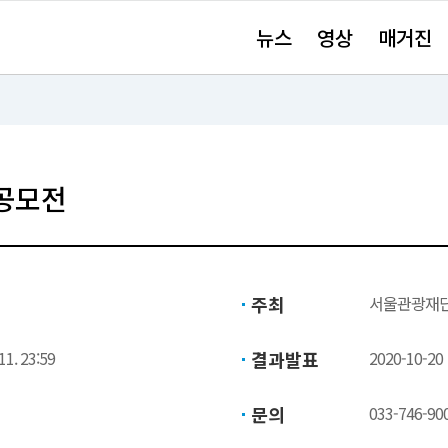
주
뉴스
영상
매거진
요
서
비
스
바
로
가
기"
공모전
주최
서울관광재
11. 23:59
결과발표
2020-10-20
문의
033-746-90