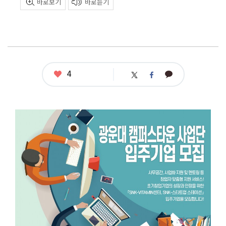
바로보기
바로듣기
좋
4
카
트
페
아
카
위
이
요
오
터
스
톡
북
공
모
명
:
광
운
대
캠
퍼
스
타
운
사
업