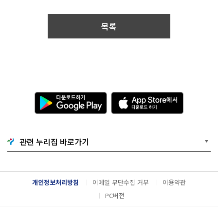
년
톡
북
이
내
목록
의
창
업
자,
공
고
일
기
준
다
A
1
운
p
년
로
p
이
드
S
상
하
t
5
기
o
관련 누리집 바로가기
년
G
r
이
o
e
내
o
에
의
g
서
창
l
다
개인정보처리방침
이메일 무단수집 거부
이용약관
업
e
운
자
P
로
PC버전
접
l
드
수
a
하