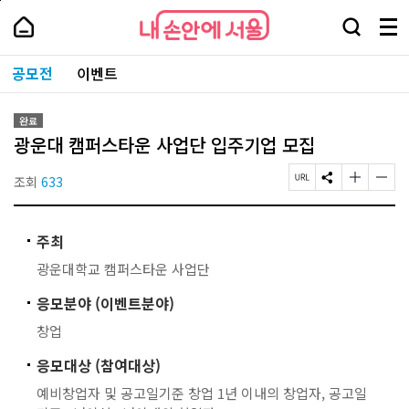
본
페
내
문
이
내
손
검
메
바
지
손
안
색
뉴
로
상
안
주
에
창
전
가
단
에
공모전
이벤트
요
서
열
체
기
으
서
서
울
기
보
로
울
비
기
이
-
스
완료
동
서
바
광운대 캠퍼스타운 사업단 입주기업 모집
울
로
시
가
대
조회
633
페
S
글
글
기
표
이
N
자
자
소
지
S
크
크
통
U
공
기
기
포
주최
R
유
작
크
털
L
하
게
게
광운대학교 캠퍼스타운 사업단
복
기
변
변
사
경
경
응모분야 (이벤트분야)
하
하
기
기
창업
응모대상 (참여대상)
예비창업자 및 공고일기준 창업 1년 이내의 창업자, 공고일