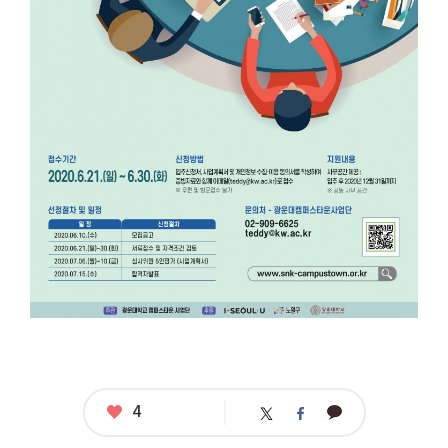
단
입
주
기
업
모
집
응
모
자
격
:
예
비
창
업
자
및
공
고
일
기
준
창
좋
4
카
트
페
업
아
카
위
이
1
요
오
터
스