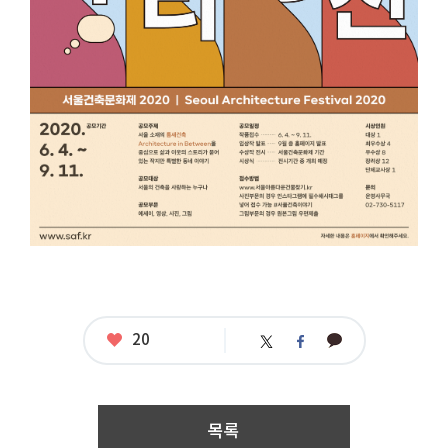
한
건
축,
스
토
리
텔
링
공
모
응
모
자
격
:
대
시
민
접
수
좋
20
카
트
페
기
아
카
위
이
간
요
오
터
스
:
톡
북
2
0
목록
2