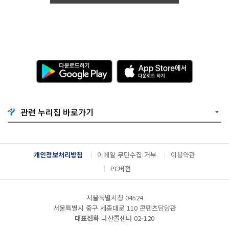
0.
0
6.
0
4.
0
9:
0
다
A
0
운
p
~
로
p
2
드
S
0
하
t
2
기
o
관련 누리집 바로가기
0.
G
r
0
o
e
9.
o
에
1
g
서
1.
l
다
개인정보처리방침
이메일 무단수집 거부
이용약관
1
e
운
8:
P
로
PC버전
0
l
드
0
a
하
공
y
기
서울특별시청 04524
모
서울특별시 중구 세종대로 110 콘텐츠담당관
부
문
대표전화
다산콜센터
02-120
: