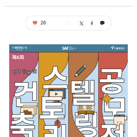
좋
20
카
트
페
아
카
위
이
요
오
터
스
톡
북
공
모
명
:
‘서
울,
건
축
이
야
기’
제
6
회
나
와
함
께