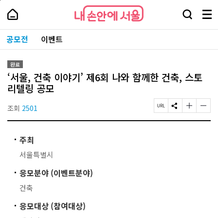
본
페
내
문
이
내
손
검
메
바
지
손
안
색
뉴
로
상
안
주
에
창
전
가
단
에
공모전
이벤트
요
서
열
체
기
으
서
서
울
기
보
로
울
비
기
이
-
스
완료
동
서
바
‘서울, 건축 이야기’ 제6회 나와 함께한 건축, 스토
울
로
시
리텔링 공모
가
대
기
표
조회
2501
페
S
글
글
소
이
N
자
자
통
지
S
크
크
포
U
공
기
기
털
주최
R
유
작
크
L
하
게
게
서울특별시
복
기
변
변
사
경
경
응모분야 (이벤트분야)
하
하
기
기
건축
응모대상 (참여대상)