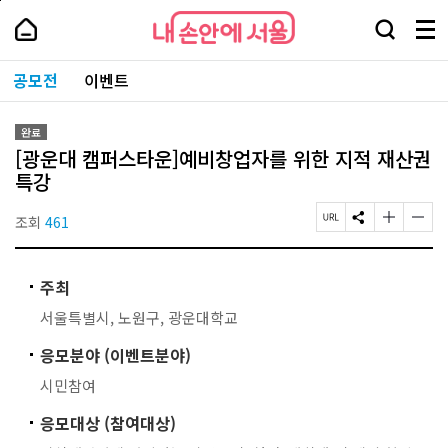
본
페
내
문
이
내
손
검
메
바
지
손
안
색
뉴
로
상
안
주
에
창
전
가
단
에
공모전
이벤트
요
서
열
체
기
으
서
서
울
기
보
로
울
비
기
이
-
스
완료
동
서
바
[광운대 캠퍼스타운]예비창업자를 위한 지적 재산권
울
로
시
특강
가
대
기
표
조회
461
페
S
글
글
소
이
N
자
자
통
지
S
크
크
포
U
공
기
기
털
주최
R
유
작
크
L
하
게
게
서울특별시, 노원구, 광운대학교
복
기
변
변
사
경
경
응모분야 (이벤트분야)
하
하
기
기
시민참여
응모대상 (참여대상)