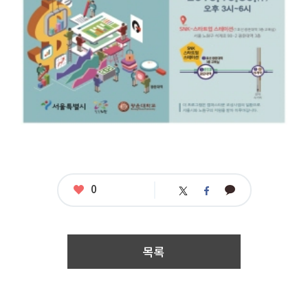
위
한
지
적
재
산
권
특
강
응
모
자
격
:
지
식
좋
재
0
카
트
페
아
산
카
위
이
요
권
오
터
스
에
톡
북
관
심
목록
있
는
지
역
주