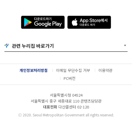
민,
청
년,
다
A
대
운
p
학
로
p
생
드
S
및
하
t
예
기
o
비
관련 누리집 바로가기
G
r
창
o
e
업
o
에
자
g
서
접
l
다
수
개인정보처리방침
이메일 무단수집 거부
이용약관
e
운
기
P
로
PC버전
간
l
드
:
a
하
2
y
기
0
서울특별시청 04524
1
서울특별시 중구 세종대로 110 콘텐츠담당관
9.
대표전화
다산콜센터
02-120
1
0.
ⓒ
2020. Seoul Metropolitan Government all rights reserved.
2
2.
0