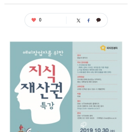
좋
0
카
트
페
아
카
위
이
요
오
터
스
톡
북
공
모
명
:
[광
운
대
캠
퍼
스
타
운]
예
비
창
업
자
를