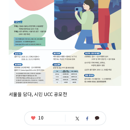
모
전
응
모
자
격
:
제
한
없
음
(서
울
을
사
랑
하
는
누
서울을 담다, 시민 UCC 공모전
구
나)
접
수
기
좋
10
카
트
페
간
아
카
위
이
:
요
오
터
스