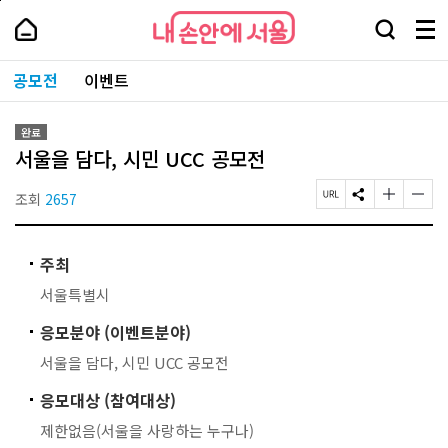
본
페
내
문
이
내
손
검
메
바
지
손
안
색
뉴
로
상
안
주
에
창
전
가
단
에
공모전
이벤트
요
서
열
체
기
으
서
서
울
기
보
로
울
비
기
이
-
스
완료
동
서
바
서울을 담다, 시민 UCC 공모전
울
로
시
가
대
조회
2657
페
S
글
글
기
표
이
N
자
자
소
지
S
크
크
통
U
공
기
기
포
주최
R
유
작
크
털
L
하
게
게
서울특별시
복
기
변
변
사
경
경
응모분야 (이벤트분야)
하
하
기
기
서울을 담다, 시민 UCC 공모전
응모대상 (참여대상)
제한없음(서울을 사랑하는 누구나)