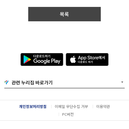
2
톡
북
0
1
목록
9.
1
0.
1
7.
0
9:
0
0
다
A
~
운
p
2
로
p
0
드
S
1
하
t
9.
기
o
관련 누리집 바로가기
1
G
r
1.
o
e
1
o
에
3.
g
서
2
l
다
개인정보처리방침
이메일 무단수집 거부
이용약관
3:
e
운
5
P
로
PC버전
9
l
드
공
a
하
모
y
기