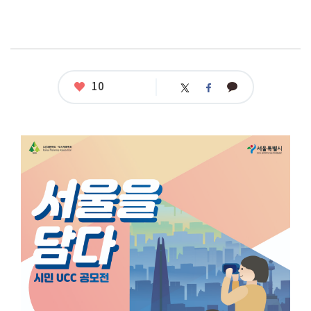
좋
10
카
트
페
아
카
위
이
요
오
터
스
톡
북
공
모
명
:
서
울
을
담
다,
시
민
U
C
C
공