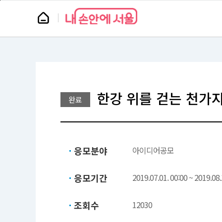
본
페
문
이
뉴
바
지
스
로
상
룸
가
단
기
으
로
이
동
한강 위를 걷는 천가
완료
응모분야
아이디어공모
응모기간
2019.07.01. 00:00 ~ 2019.08.
조회수
12030