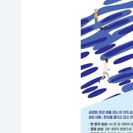
응
모
자
격
:
누
구
나
접
수
기
간
:
2
0
1
9.
0
7.
0
1.
0
0:
0
0
~
2
0
1
9.