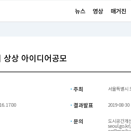
주
뉴스
영상
매거진
요
서
비
스
바
로
가
기"
지 상상 아이디어공모
주최
서울특별시 
16. 17:00
결과발표
2019-08-30
문의
도시공간개선단 
seoul.go.k
on@masilw