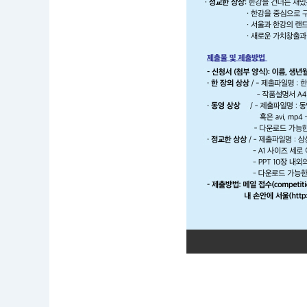
0
8.
1
6.
1
7:
0
0
공
모
부
문
:
아
이
디
어
공
모