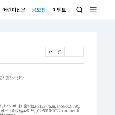
어린이신문
공모전
이벤트
검
메
색
뉴
창
전
열
체
기
보
기
페
인
글
글
이
쇄
자
자
지
하
크
크
U
기
기
기
R
새
작
크
L
창
게
게
복
열
변
변
도시공간개선단
사
림
경
경
하
하
기
기
리인벤터서울팀(02-2133-7628, anpakk2779@
r), 공모관리(마실와이드, , 02-6010-1022, competiti
ide.com)