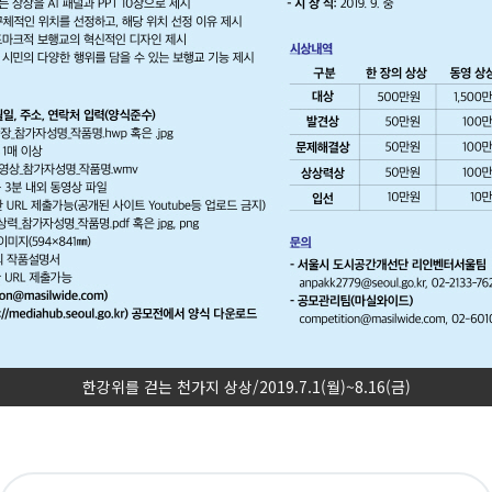
한강위를 걷는 천가지 상상/2019.7.1(월)~8.16(금)