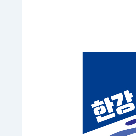
공
모
명
:
한
강
위
를
걷
는
천
가
지
상
상
아
이
디
어
공
모