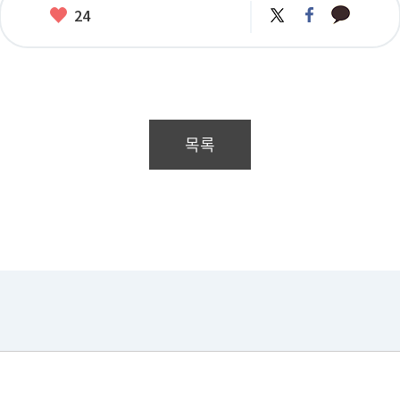
카
좋
트
페
24
카
위
이
아
오
터
스
요
톡
북
목록