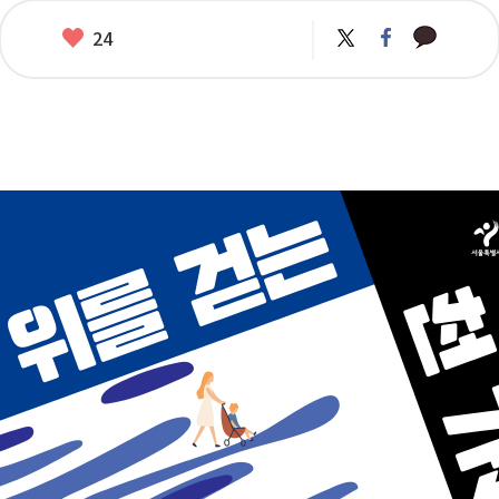
카
좋
트
페
24
카
위
이
아
오
터
스
요
톡
북