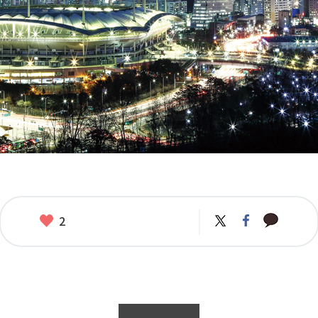
카
좋
트
페
2
카
위
이
아
오
터
스
요
톡
북