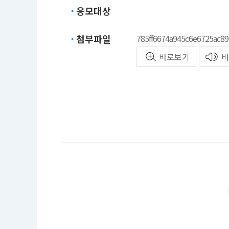
응모대상
첨부파일
785ff6674a945c6e6725ac8
바로보기
바