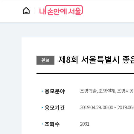
본
페
문
이
뉴
바
지
스
로
상
룸
가
단
기
으
로
이
동
제8회 서울특별시 좋
완료
응모분야
조명학술, 조명설계, 조명시공
응모기간
2019.04.29. 00:00 ~ 2019.06.
조회수
2031