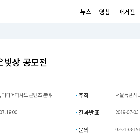
주
뉴스
영상
매거진
요
서
비
스
바
로
가
기"
은빛상 공모전
, 미디어파사드 콘텐츠 분야
주최
서울특별시 
07. 18:00
결과발표
2019-07-05
문의
02-2133-19