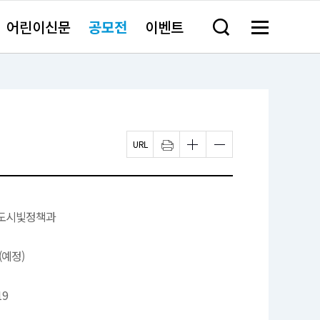
어린이신문
공모전
이벤트
검
메
색
뉴
창
전
열
체
기
보
기
페
인
글
글
이
쇄
자
자
지
하
크
크
U
기
기
기
R
새
작
크
L
창
게
게
복
열
변
변
도시빛정책과
사
림
경
경
하
하
기
기
 (예정)
19