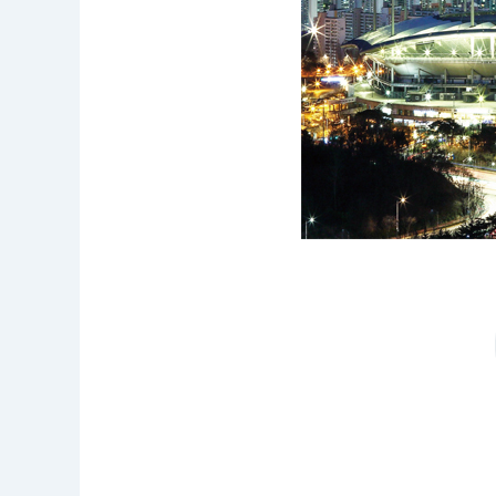
:
조
명
학
술,
조
명
설
계,
조
명
시
공,
미
디
어
파
사
드
콘
텐
츠
분
야