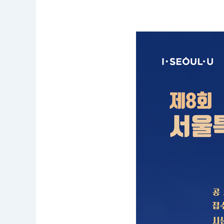
공
모
명
:
제
8
회
서
울
특
별
시
좋
은
빛
상
공
모
전
응
모
자
격
:
접
수
기
간