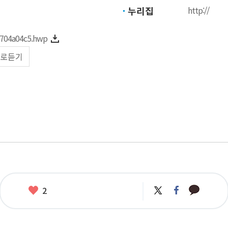
누리집
http://
9704a04c5.hwp
로듣기
카
좋
트
페
2
카
위
이
아
오
터
스
요
톡
북