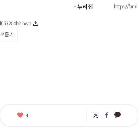
누리집
https://fami
f653204bb.hwp
로듣기
카
좋
트
페
3
카
위
이
아
오
터
스
요
톡
북