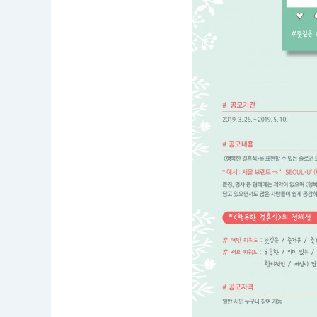
일
반
시
민
누
구
나
참
여
가
능
접
수
기
간
:
2
0
1
9.
0
3.
2
6.
0
9:
0
0
~
2