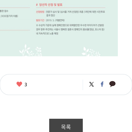
카
좋
트
페
3
카
위
이
아
오
터
스
요
톡
북
목록