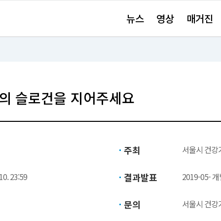
주
뉴스
영상
매거진
요
서
비
스
바
로
가
기"
의 슬로건을 지어주세요
주최
서울시 건강
10. 23:59
결과발표
2019-05-
문의
서울시 건강가