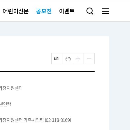
어린이신문
공모전
이벤트
검
메
색
뉴
창
전
열
체
기
보
기
페
인
글
글
이
쇄
자
자
지
하
크
크
U
기
기
기
R
새
작
크
L
창
게
게
복
열
변
변
가정지원센터
사
림
경
경
하
하
기
기
 개별연락
정지원센터 가족사업팀 (02-318-8169)