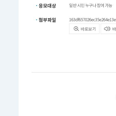
응모대상
일반 시민 누구나 참여 가능
첨부파일
163df657026ec35e264e13e
바로보기
바