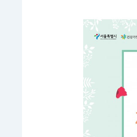
공
모
명
:
서
울
시
행
복
한
결
혼
식
의
슬
로
건
을
지
어
주
세
요
응
모
자
격
: