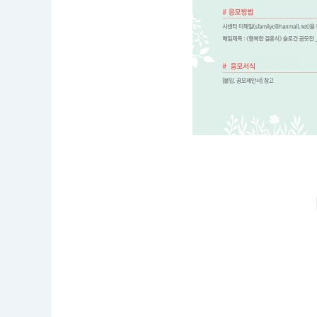
0
1
9.
0
5.
1
0.
2
3:
5
9
공
모
부
문
:
슬
로
건
공
모