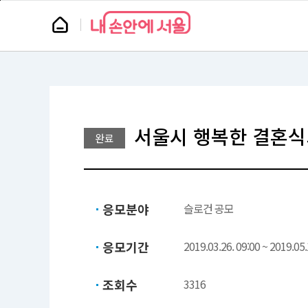
본
페
문
이
뉴
바
지
스
로
상
룸
가
단
기
으
로
이
동
서울시 행복한 결혼식
완료
응모분야
슬로건 공모
응모기간
2019.03.26. 09:00 ~ 2019.05.
조회수
3316