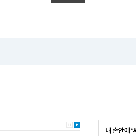
내
손
안
에