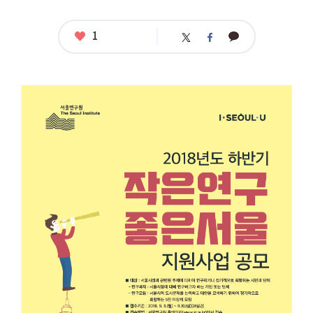
좋
1
카
트
페
아
카
위
이
요
오
터
스
톡
북
공
모
명
:
2
0
1
8
하
반
기
'작
은
연
구
좋
은
서
울'