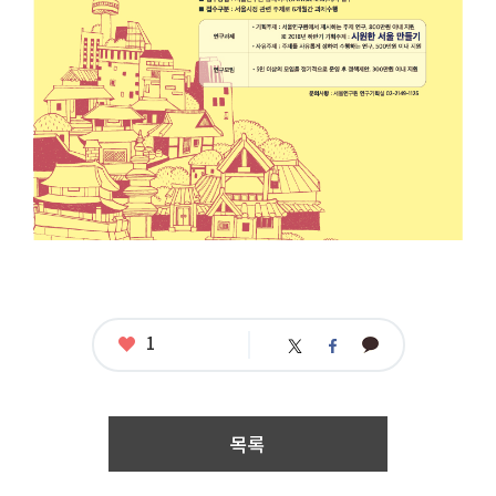
지
원
사
업
공
모
응
모
자
격
:
연
구
과
제
:
개
인
또
좋
1
카
트
페
아
는
카
위
이
요
단
오
터
스
체
톡
북
연
구
목록
모
임
(5