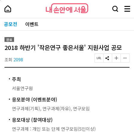
본
페
내
문
이
내
손
검
메
바
지
손
안
색
뉴
로
상
안
주
에
창
전
가
단
에
공모전
이벤트
요
서
열
체
기
으
서
서
울
기
보
로
울
비
기
이
-
스
완료
동
서
바
2018 하반기 '작은연구 좋은서울' 지원사업 공모
울
로
시
가
대
조회
2098
페
S
글
글
기
표
이
N
자
자
소
지
S
크
크
통
U
공
기
기
포
주최
R
유
작
크
털
L
하
게
게
서울연구원
복
기
변
변
사
경
경
응모분야 (이벤트분야)
하
하
기
기
연구과제(기획), 연구과제(자유), 연구모임
응모대상 (참여대상)
연구과제 : 개인 또는 단체 연구모임(5인이상)