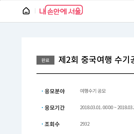
본
페
문
이
뉴
바
지
스
로
상
룸
가
단
기
으
로
이
동
제2회 중국여행 수기
완료
응모분야
여행수기 공모
응모기간
2018.03.01. 00:00 ~ 2018.03.
조회수
2932