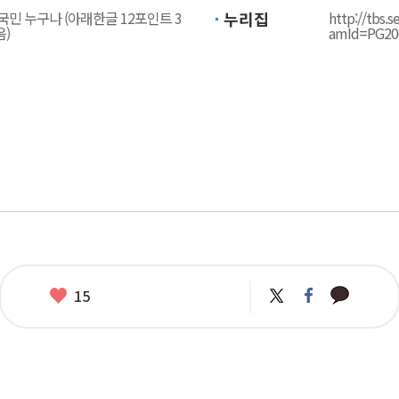
민 누구나 (아래한글 12포인트 3
누리집
http://tbs.
음)
amId=PG20
카
좋
트
페
15
카
위
이
아
오
터
스
요
톡
북