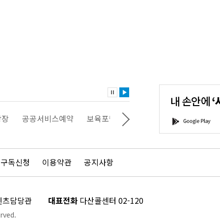
내
손
안
에
'서
광장
공공서비스예약
보육포털
일자리포털
문화포털
G
울'을
o
다
o
운
g
로
l
드
e
 구독신청
이용약관
공지사항
하
P
세
l
요!
a
y
콘텐츠담당관
대표전화
다산콜센터 02-120
rved.