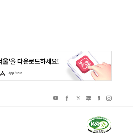
평생학습포털
청년포털
대기환경정보
에코마일리지
A
p
p
S
t
o
유
페
트
네
카
인
r
튜
이
위
이
카
스
e
브
스
터
버
오
타
북
블
스
그
로
토
램
그
리