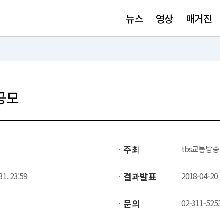
주
뉴스
영상
매거진
요
서
비
스
바
로
가
기"
공모
주최
tbs교통방
31. 23:59
결과발표
2018-04-
문의
02-311-525