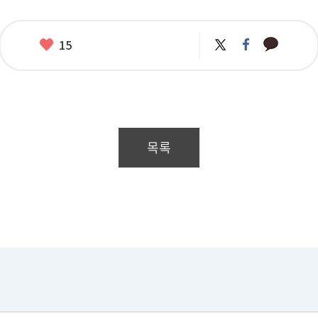
카
좋
트
페
15
카
위
이
아
오
터
스
요
톡
북
목록