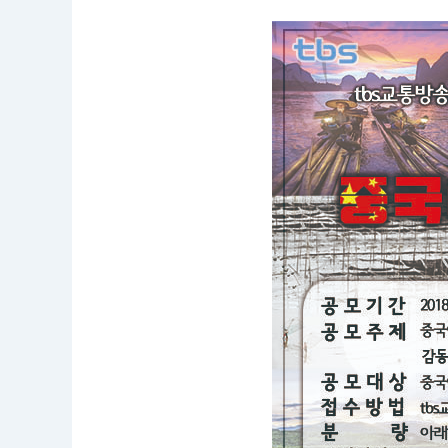
모
명
:
제
2
회
중
국
여
행
수
기
공
모
응
모
자
격
:
중
국
여
행
을
다
녀
온
대
한
민