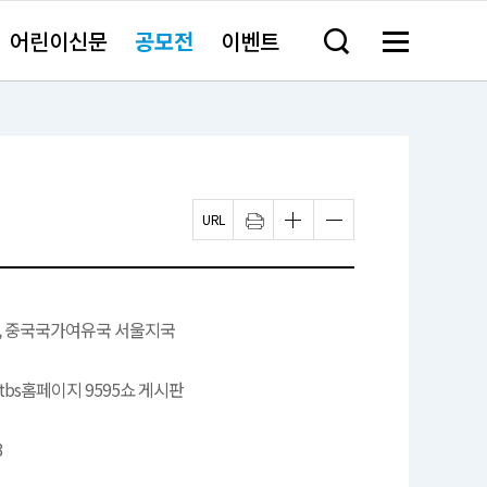
어린이신문
공모전
이벤트
검
메
색
뉴
창
전
열
체
기
보
기
페
인
글
글
이
쇄
자
자
지
하
크
크
U
기
기
기
R
새
작
크
L
창
게
게
복
열
변
변
송, 중국국가여유국 서울지국
사
림
경
경
하
하
기
기
20 tbs홈페이지 9595쇼 게시판
3