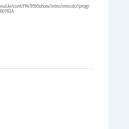
seoul.kr/cont/FM/9595show/intro/intro.do?progr
60761A