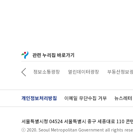
모
부
문
:
여
행
수
기
공
모
관련 누리집 바로가기
상상대로 서울
정보소통광장
열린데이터광장
부동산정보
개인정보처리방침
이메일 무단수집 거부
뉴스레터
서울특별시청 04524 서울특별시 중구 세종대로 110 
ⓒ 2020. Seoul Metropolitan Government all rights rese