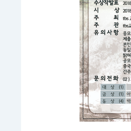
국
국
민
누
구
나
(아
래
한
글
1
2
포
인
트
3
~
4
장
분
량,
사
진
갯
수
제
한
없
음)
접