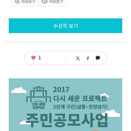
바로보기
바로듣기
수상작 보기
좋
1
카
트
페
아
카
위
이
요
오
터
스
톡
북
공
모
명
:
다
시
세
운
프
로
젝