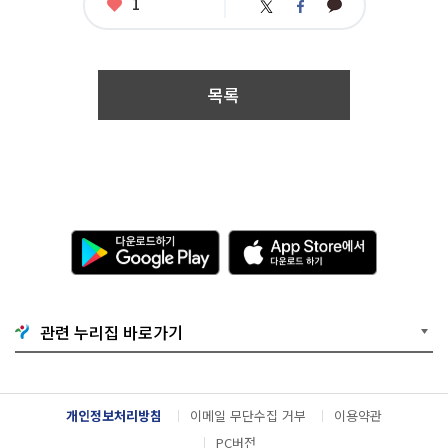
좋
1
카
트
페
문
아
카
위
이
참
요
오
터
스
조
톡
북
접
수
기
목록
간
:
2
0
1
7.
0
6.
다
A
1
운
p
2.
로
p
0
드
S
9:
하
t
0
기
o
0
관련 누리집 바로가기
G
r
~
o
e
2
o
에
0
g
서
1
l
다
7.
개인정보처리방침
이메일 무단수집 거부
이용약관
e
운
0
P
로
PC버전