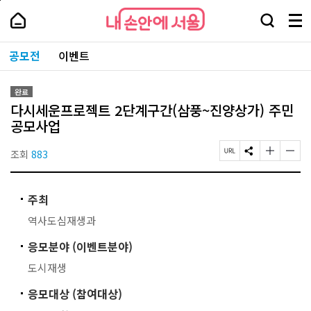
본
페
내
문
이
내
손
검
메
바
지
손
안
색
뉴
로
상
안
주
에
창
전
가
단
에
공모전
이벤트
요
서
열
체
기
으
서
서
울
기
보
로
울
비
기
이
-
스
완료
동
서
바
다시세운프로젝트 2단계구간(삼풍~진양상가) 주민
울
로
시
공모사업
가
대
기
표
조회
883
페
S
글
글
소
이
N
자
자
통
지
S
크
크
포
U
공
기
기
털
주최
R
유
작
크
L
하
게
게
역사도심재생과
복
기
변
변
사
경
경
응모분야 (이벤트분야)
하
하
기
기
도시재생
응모대상 (참여대상)