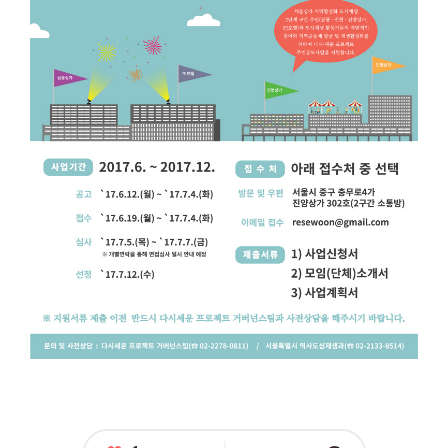
트
2
단
계
구
간
(삼
풍
~
진
양
상
가)
주
민
공
모
사
업
응
모
자
격
:
공
고