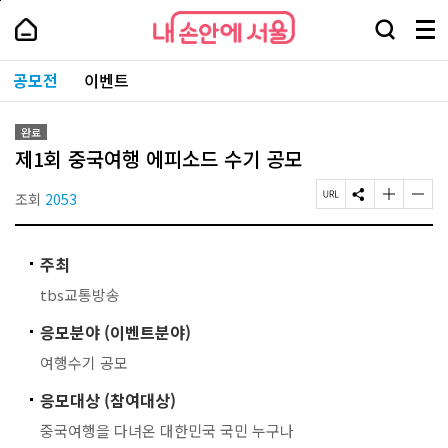
본
페
내
문
이
내
손
검
메
바
지
손
안
색
뉴
로
상
안
주
에
창
전
가
단
에
공모전
이벤트
요
서
열
체
기
으
서
서
울
기
보
로
울
비
기
이
-
스
완료
동
서
바
제1회 중국여행 에피소드 수기 공모
울
로
시
가
대
조회
2053
페
S
글
글
기
표
이
N
자
자
소
지
S
크
크
통
U
공
기
기
포
주최
R
유
작
크
털
L
하
게
게
tbs교통방송
복
기
변
변
사
경
경
응모분야 (이벤트분야)
하
하
기
기
여행수기 공모
응모대상 (참여대상)
중국여행을 다녀온 대한민국 국민 누구나