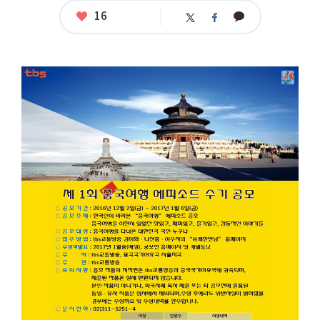
좋
16
카
트
페
아
카
위
이
요
오
터
스
톡
북
공
모
명
:
제
1
회
중
국
여
행
에
피
소
드
수
기
공
모
응
모