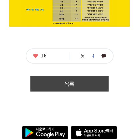
자
격
:
중
국
여
행
을
다
녀
온
좋
16
카
트
페
아
대
카
위
이
요
한
오
터
스
민
톡
북
국
국
목록
민
누
구
나
접
수
기
간
다
A
:
운
p
2
로
p