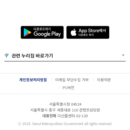
0
6.
1
0.
2
다
A
3:
운
p
5
로
p
9
드
S
공
하
t
모
기
o
부
관련 누리집 바로가기
G
r
문
o
e
:
o
에
행
g
서
정
l
다
규
개인정보처리방침
이메일 무단수집 거부
이용약관
e
운
제
P
로
PC버전
l
드
a
하
y
기
서울특별시청 04524
서울특별시 중구 세종대로 110 콘텐츠담당관
대표전화
다산콜센터
02-120
ⓒ
2020. Seoul Metropolitan Government all rights reserved.