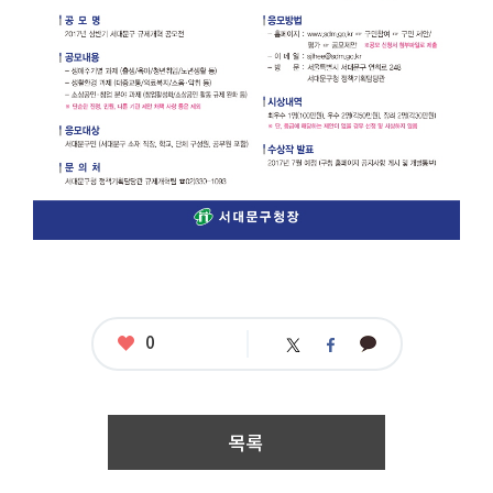
서
대
문
구
민
접
수
기
간
:
2
0
1
7.
0
5.
1
0.
0
좋
0
카
트
페
아
0:
카
위
이
요
0
오
터
스
0
톡
북
~
2
목록
0
1
7.