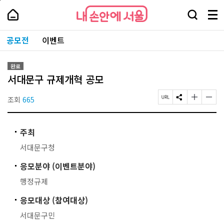
본
페
내
문
이
내
손
검
메
바
지
손
안
색
뉴
로
상
안
주
에
창
전
가
단
에
공모전
이벤트
요
서
열
체
기
으
서
서
울
기
보
로
울
비
기
이
-
스
완료
동
서
바
서대문구 규제개혁 공모
울
로
시
가
대
조회
665
페
S
글
글
기
표
이
N
자
자
소
지
S
크
크
통
U
공
기
기
포
주최
R
유
작
크
털
L
하
게
게
서대문구청
복
기
변
변
사
경
경
응모분야 (이벤트분야)
하
하
기
기
행정규제
응모대상 (참여대상)
서대문구민