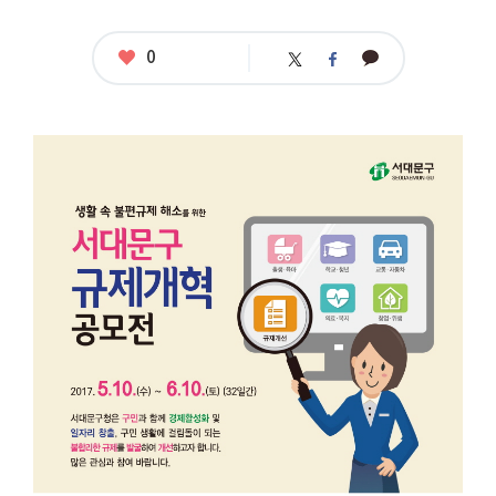
좋
0
카
트
페
아
카
위
이
요
오
터
스
톡
북
공
모
명
:
서
대
문
구
규
제
개
혁
공
모
응
모
자
격
: