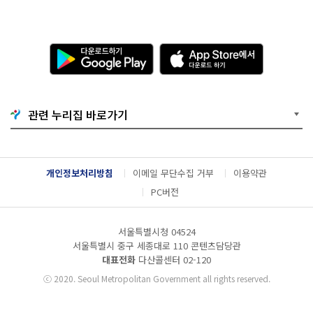
2
3:
5
9
다
A
공
운
p
모
로
p
부
드
S
문
하
t
:
기
o
관련 누리집 바로가기
조
G
r
명
o
e
학
o
에
술,
g
서
설
l
다
개인정보처리방침
이메일 무단수집 거부
이용약관
계,
e
운
시
P
로
PC버전
공,
l
드
미
a
하
디
y
기
서울특별시청 04524
어
서울특별시 중구 세종대로 110 콘텐츠담당관
파
사
대표전화
다산콜센터
02-120
드
ⓒ
2020. Seoul Metropolitan Government all rights reserved.
콘
텐
츠