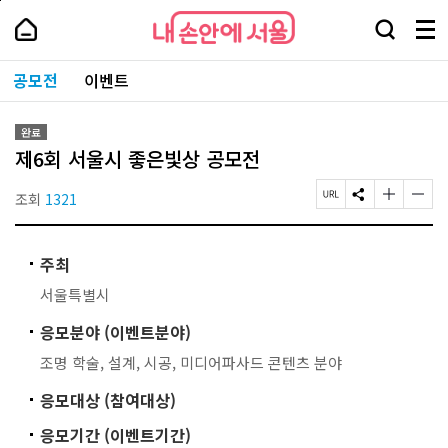
본
페
내
문
이
내
손
검
메
바
지
손
안
색
뉴
로
상
안
주
에
창
전
가
단
에
공모전
이벤트
요
서
열
체
기
으
서
서
울
기
보
로
울
비
기
이
-
스
완료
동
서
바
제6회 서울시 좋은빛상 공모전
울
로
시
가
대
조회
1321
페
S
글
글
기
표
이
N
자
자
소
지
S
크
크
통
U
공
기
기
포
주최
R
유
작
크
털
L
하
게
게
서울특별시
복
기
변
변
사
경
경
응모분야 (이벤트분야)
하
하
기
기
조명 학술, 설계, 시공, 미디어파사드 콘텐츠 분야
응모대상 (참여대상)
응모기간 (이벤트기간)