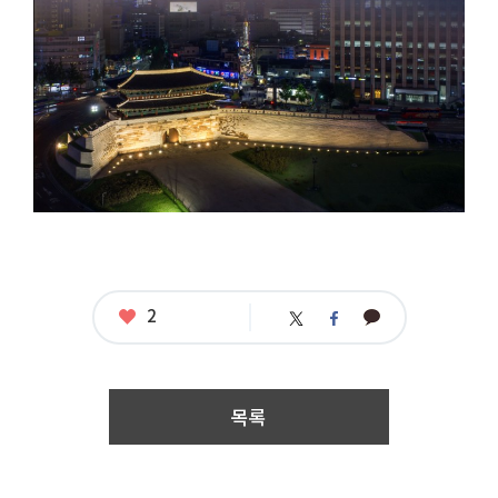
:
접
수
기
간
:
2
0
1
7.
0
5.
1
6.
0
0:
0
좋
2
카
트
페
0
아
카
위
이
~
요
오
터
스
2
톡
북
0
1
목록
7.
0
6.
2
3.