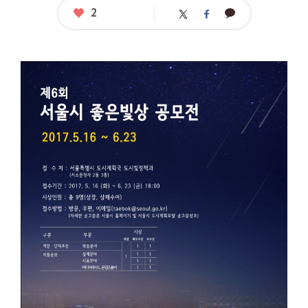
좋
2
카
트
페
아
카
위
이
요
오
터
스
톡
북
공
모
명
:
제
6
회
서
울
시
좋
은
빛
상
공
모
전
응
모
자
격