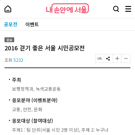
본
페
내
문
이
내
손
검
메
바
지
손
안
색
뉴
로
상
안
주
에
창
전
가
단
에
공모전
이벤트
요
서
열
체
기
으
서
서
울
기
보
로
울
비
기
이
-
스
완료
동
서
바
2016 걷기 좋은 서울 시민공모전
울
로
시
가
대
조회
5232
페
S
글
글
기
표
이
N
자
자
소
지
S
크
크
통
U
공
기
기
포
주최
R
유
작
크
털
L
하
게
게
보행정책과, 녹색교통운동
복
기
변
변
사
경
경
응모분야 (이벤트분야)
하
하
기
기
교통, 안전, 문화
응모대상 (참여대상)
주제1 : 팀 단위(서울 시민 2명 이상), 주제 2: 누구나