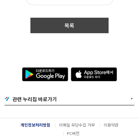
상),
아
카
위
이
주
요
오
터
스
제
톡
북
2:
누
목록
구
나
접
수
기
간
:
2
0
다
A
1
운
p
6.
로
p
0
드
S
9.
하
t
0
기
o
관련 누리집 바로가기
9.
G
r
1
o
e
0:
o
에
0
g
서
0
l
다
개인정보처리방침
이메일 무단수집 거부
이용약관
~
e
운
2
P
로
PC버전
0
l
드