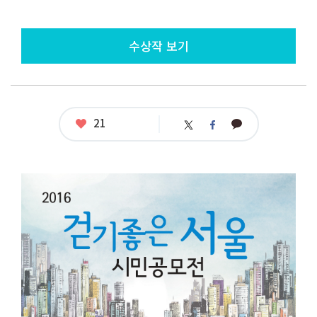
수상작 보기
좋
21
카
트
페
아
카
위
이
요
오
터
스
톡
북
공
모
명
:
2
0
1
6
걷
기
좋
은