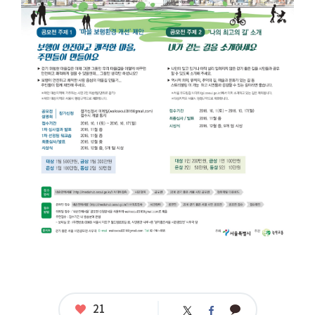
서
울
시
민
공
모
전
응
모
자
격
:
주
제
1
:
팀
단
위
(서
울
시
민
2
명
이
좋
21
카
트
페