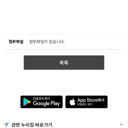
첨부파일
첨부파일이 없습니다.
목록
다
A
운
p
로
p
드
S
하
t
기
o
관련 누리집 바로가기
G
r