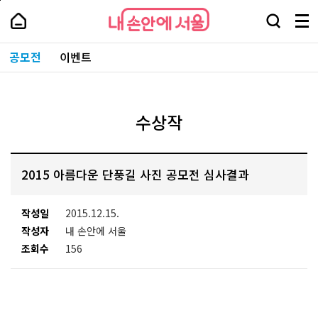
본
페
내
문
이
내
손
검
메
바
지
손
안
색
뉴
로
상
안
주
에
창
전
가
단
에
공모전
이벤트
요
서
열
체
기
으
서
서
울
기
보
로
울
비
기
이
-
스
동
서
바
울
수상작
로
시
가
대
기
표
소
2015 아름다운 단풍길 사진 공모전 심사결과
통
포
털
작성일
2015.12.15.
작성자
내 손안에 서울
조회수
156