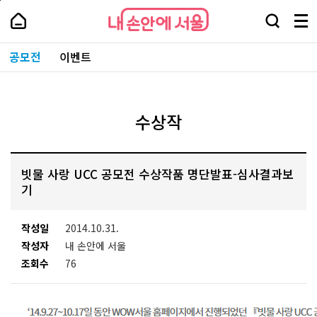
본
페
내
문
이
내
손
검
메
바
지
손
안
색
뉴
로
상
안
주
에
창
전
가
단
에
공모전
이벤트
요
서
열
체
기
으
서
서
울
기
보
로
울
비
기
이
-
스
동
서
바
울
수상작
로
시
가
대
기
표
소
빗물 사랑 UCC 공모전 수상작품 명단발표-심사결과보
통
포
기
털
작성일
2014.10.31.
작성자
내 손안에 서울
조회수
76