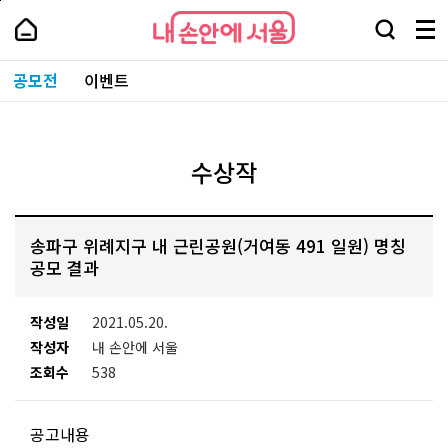
본
페
내
문
이
내
손
검
메
바
지
손
안
색
뉴
로
상
안
주
에
창
전
가
단
에
공모전
이벤트
요
서
열
체
기
으
서
서
울
기
보
로
울
비
기
이
-
스
동
서
바
울
수상작
로
시
가
대
기
표
소
송파구 위례지구 내 근린공원(거여동 491 일원) 명칭
통
포
공모 결과
털
작성일
2021.05.20.
작성자
내 손안에 서울
조회수
538
공고내용