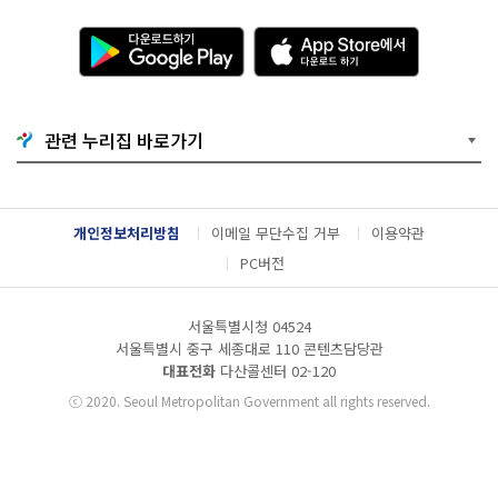
다
A
운
p
로
p
드
S
하
t
기
o
관련 누리집 바로가기
G
r
o
e
o
에
g
서
l
다
개인정보처리방침
이메일 무단수집 거부
이용약관
e
운
P
로
PC버전
l
드
a
하
y
기
서울특별시청 04524
서울특별시 중구 세종대로 110 콘텐츠담당관
대표전화
다산콜센터
02-120
ⓒ
2020. Seoul Metropolitan Government all rights reserved.