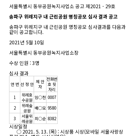
서울특별시 동부공원녹지사업소 공고 제2021 - 29호
송파구 위례지구 내 근린공원 명칭공모 심사 결과 공고
송파구 위례지구 내 근린공원 명칭공모 심사결과를 다음과
같이 공고합니다.
2021년 5월 10일
서울특별시 동부공원녹지사업소장
수상 인원 : 3명
심사 결과
전화번
제 안
연 번
선 정 안
호 뒷
자
자리
위례호
1
임○천
0007
수공원
위례숲
2
배○모
9580
공원
서울위
3
최○순
8382
례공원
시상일정
○ 2021. 5. 13. (목) : 시상품 시상(모바일 서울사랑상