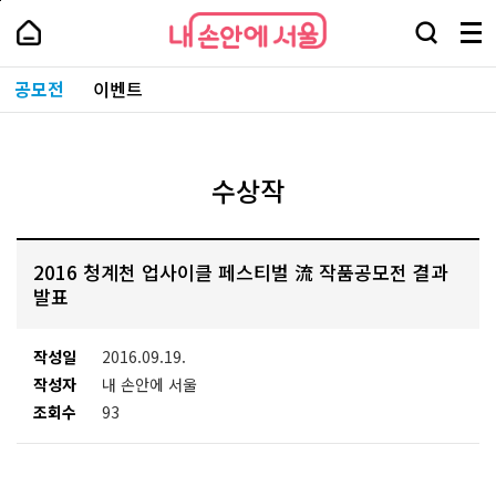
본
페
내
문
이
내
손
검
메
바
지
손
안
색
뉴
로
상
안
주
에
창
전
가
단
에
공모전
이벤트
요
서
열
체
기
으
서
서
울
기
보
로
울
비
기
이
-
스
동
서
바
울
수상작
로
시
가
대
기
표
소
2016 청계천 업사이클 페스티벌 流 작품공모전 결과
통
포
발표
털
작성일
2016.09.19.
작성자
내 손안에 서울
조회수
93