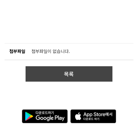
첨부파일
첨부파일이 없습니다.
목록
다
A
운
p
로
p
드
S
하
t
기
o