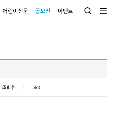
어린이신문
공모전
이벤트
검
메
색
뉴
창
전
열
체
기
보
기
조회수
588