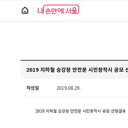
본
페
문
이
뉴
바
지
스
로
상
룸
가
단
알
기
으
로
이
림
동
방
2019 지하철 승강장 안전문 시민창작시 공모
작성일
2019.08.29.
2019 지하철 승강장 안전문 시민창작시 공모 선정결과