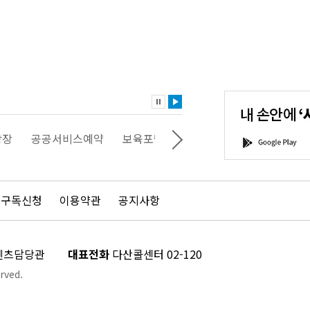
내
손
안
에
'서
광장
공공서비스예약
보육포털
일자리포털
문화포털
G
울'을
o
다
o
운
g
로
l
드
e
 구독신청
이용약관
공지사항
하
P
세
l
요!
a
y
콘텐츠담당관
대표전화
다산콜센터 02-120
rved.