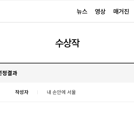
주
뉴스
영상
매거진
요
서
비
스
바
로
가
수상작
기"
 선정결과
작성자
내 손안에 서울