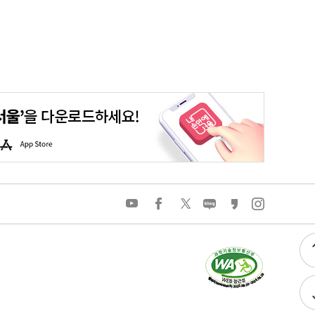
평생학습포털
청년포털
대기환경정보
에코마일리지
A
p
p
S
t
o
유
페
트
네
카
인
r
튜
이
위
이
카
스
e
브
스
터
버
오
타
북
블
스
그
로
토
램
그
리