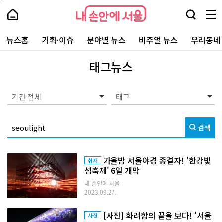
본
페
내
문
이
내
손
검
메
바
지
손
안
색
뉴
로
상
안
주
에
창
전
가
단
에
뉴스홈
기획·이슈
분야별 뉴스
비주얼 뉴스
우리동네
요
서
열
체
기
으
서
서
울
기
보
로
울
비
기
이
-
태그뉴스
스
동
서
바
울
로
시
가
대
기간 전체
기
표
소
통
검색
포
털
가을밤 서울야경 종결자! '한강빛
취재
섬축제' 6일 개막
내 손안에 서울
2023.09.27.
[사진] 화려함의 끝을 보다! '서울
사진