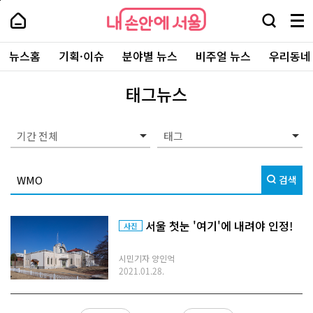
본
페
내
문
이
내
손
검
메
바
지
손
안
색
뉴
로
상
안
주
에
창
전
가
단
에
뉴스홈
기획·이슈
분야별 뉴스
비주얼 뉴스
우리동네
요
서
열
체
기
으
서
서
울
기
보
로
울
비
기
이
-
태그뉴스
스
동
서
바
울
로
시
가
대
기간 전체
기
표
소
통
검색
포
털
서울 첫눈 '여기'에 내려야 인정!
사진
시민기자 양인억
2021.01.28.