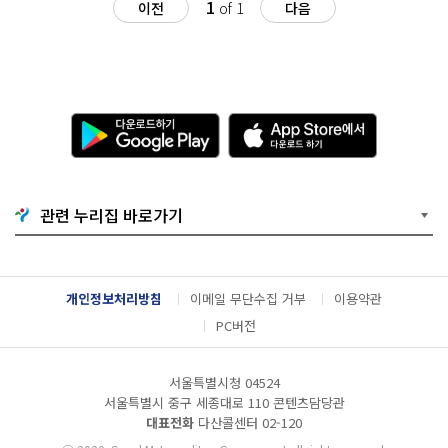
1
이전
of 1
다음
다
A
운
p
로
p
드
S
하
t
기
o
관련 누리집 바로가기
G
r
o
e
o
에
g
서
l
다
개인정보처리방침
이메일 무단수집 거부
이용약관
e
운
P
로
PC버전
l
드
a
하
y
기
서울특별시청 04524
서울특별시 중구 세종대로 110 콘텐츠담당관
대표전화
다산콜센터
02-120