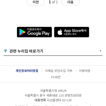
1
이전
of 1
다음
다
A
운
p
로
p
드
S
하
t
기
o
관련 누리집 바로가기
G
r
o
e
o
에
g
서
l
다
개인정보처리방침
이메일 무단수집 거부
이용약관
e
운
P
로
PC버전
l
드
a
하
y
기
서울특별시청 04524
서울특별시 중구 세종대로 110 콘텐츠담당관
대표전화
다산콜센터
02-120