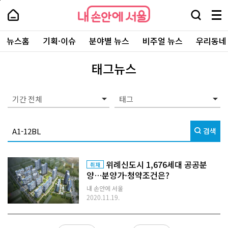
본
페
내
문
이
내
손
검
메
바
지
손
안
색
뉴
로
상
안
주
에
창
전
가
단
에
뉴스홈
기획·이슈
분야별 뉴스
비주얼 뉴스
우리동네
요
서
열
체
기
으
서
서
울
기
보
로
울
비
기
이
-
태그뉴스
스
동
서
바
울
로
시
가
대
기간 전체
기
표
소
통
검색
포
털
위례신도시 1,676세대 공공분
취재
양…분양가·청약조건은?
내 손안에 서울
2020.11.19.