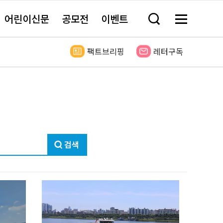
어린이신문
공모전
이벤트
검
메
색
뉴
창
전
열
체
팩트브리핑
레터구독
기
보
기
검
색