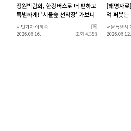
정원박람회, 한강버스로 더 편하고
[해명자료]
특별하게! '서울숲 선착장' 가보니
억 퍼붓는
시켜야" 
사
시민기자 이혜숙
서울특별시 
진
2026.06.16.
조회 4,358
2026.06.12.