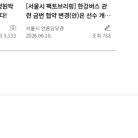
정원박
[서울시 팩트브리핑] 한강버스 관
다!
련 금번 협약 변경(안)은 선수 개방
에 따른 안전 인력 1명 충원에 관한
사
취
서울시 언론담당관
진
재
것으로, 그 외 사항은 기존 지원 사
 9,133
2026.06.10.
조회 768
항과 동일합니다