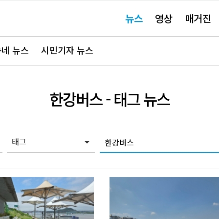
주
뉴스
영상
매거진
요
서
비
스
바
네 뉴스
시민기자 뉴스
로
가
기"
한강버스
- 태그 뉴스
태그