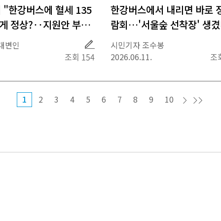
 "한강버스에 혈세 135
한강버스에서 내리면 바로 
 게 정상?‥지원안 부결
람회…'서울숲 선착장' 생겼
관련
취
대변인
시민기자 조수봉
재
조회 154
2026.06.11.
조회
1
2
3
4
5
6
7
8
9
10