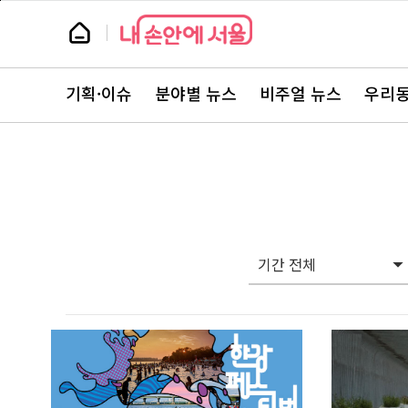
본
페
문
이
뉴
바
지
스
로
상
룸
가
단
뉴
기
으
스
로
기획·이슈
분야별 뉴스
비주얼 뉴스
우리동
주
이
요
동
서
비
스
바
로
가
기
기간 전체