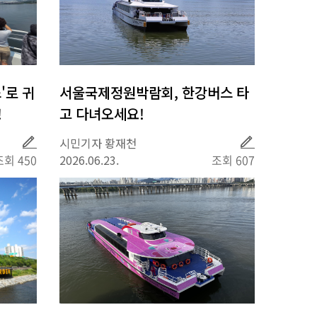
'로 귀
서울국제정원박람회, 한강버스 타
!
고 다녀오세요!
취
취
시민기자 황재천
재
재
조회 450
2026.06.23.
조회 607