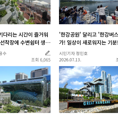
기다리는 시간이 즐거워
'한강공원' 달리고 '한강버스
곡선착장에 수변쉼터 생겼
가! 일상이 새로워지는 기분
취
용수
시민기자 정민호
재
조회 6,065
2026.07.13.