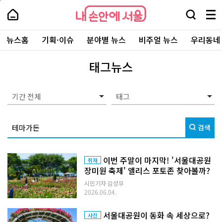
본
페
내
문
이
내
손
검
메
바
지
손
안
색
뉴
로
상
안
주
에
창
전
가
단
에
뉴스홈
기획·이슈
분야별 뉴스
비주얼 뉴스
우리동네
요
서
열
체
기
으
서
서
울
기
보
로
울
비
기
이
-
태그뉴스
스
동
서
바
울
로
시
가
대
기간 전체
기
표
소
통
검색
포
털
이번 주말이 마지막! '서울대공원
취재
장미원 축제' 앨리스 포토존 찾아볼까?
시민기자 김성무
2026.06.04.
서울대공원이 동화 속 세상으로?
사진