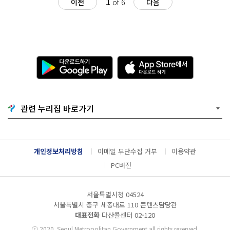
1
이전
of 6
다음
다
A
운
p
로
p
드
S
하
t
기
o
관련 누리집 바로가기
G
r
o
e
o
에
g
서
l
다
개인정보처리방침
이메일 무단수집 거부
이용약관
e
운
P
로
PC버전
l
드
a
하
y
기
서울특별시청 04524
서울특별시 중구 세종대로 110 콘텐츠담당관
대표전화
다산콜센터
02-120
ⓒ
2020. Seoul Metropolitan Government all rights reserved.