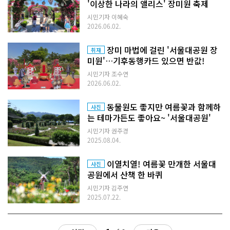
'이상한 나라의 앨리스' 장미원 축제
시민기자 이혜숙
2026.06.02.
장미 마법에 걸린 '서울대공원 장
취재
미원'…기후동행카드 있으면 반값!
시민기자 조수연
2026.06.02.
동물원도 좋지만 여름꽃과 함께하
사진
는 테마가든도 좋아요~ '서울대공원'
시민기자 권주경
2025.08.04.
이열치열! 여름꽃 만개한 서울대
사진
공원에서 산책 한 바퀴
시민기자 김주연
2025.07.22.