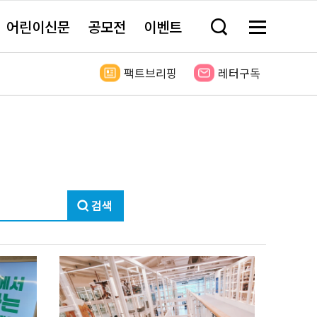
어린이신문
공모전
이벤트
검
메
색
뉴
창
전
열
체
팩트브리핑
레터구독
기
보
기
검
색