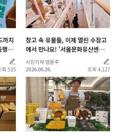
푸드까지
창고 속 유물들, 이제 열린 수장고
울동행상
에서 만나요! '서울문화유산센터
횡성'
취
취
시민기자 엄윤주
재
재
조회 535
2026.06.26.
조회 4,127