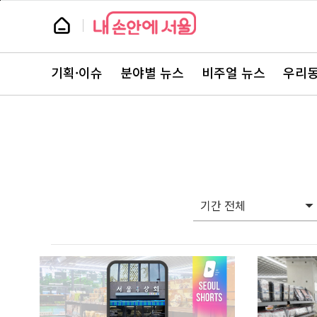
본
페
문
이
뉴
바
지
스
로
상
룸
가
단
뉴
기
으
스
로
기획·이슈
분야별 뉴스
비주얼 뉴스
우리동
주
이
요
동
서
비
스
바
로
가
기
기간 전체