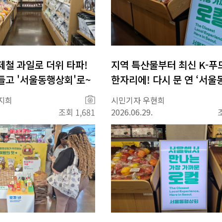
제철 과일로 더위 타파!
지역 특산물부터 최신 K-
들고 '서울동행상회'로~
한자리에! 다시 문 연 ‘서
회
사
지희
시민기자 우현희
진
조회 1,681
2026.06.29.