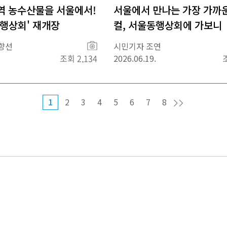
역 농수산물을 서울에서!
서울에서 만나는 가장 가까
동행상회' 재개장
컬, 서울동행상회에 가보니
사
향선
시민기자 조연
진
조회 2,134
2026.06.19.
1
2
3
4
5
6
7
8