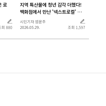
운 로
지역 특산물에 청년 감각 더했다!
백화점에서 만난 '넥스트로컬' 제
품들
취
취
시민기자 엄윤주
재
재
조회 880
2026.05.29.
조회 1,597