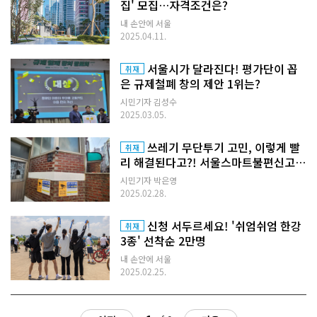
집' 모집…자격조건은?
내 손안에 서울
2025.04.11.
서울시가 달라진다! 평가단이 꼽
취재
은 규제철폐 창의 제안 1위는?
시민기자 김성수
2025.03.05.
쓰레기 무단투기 고민, 이렇게 빨
취재
리 해결된다고?! 서울스마트불편신고
앱
시민기자 박은영
2025.02.28.
신청 서두르세요! '쉬엄쉬엄 한강
취재
3종' 선착순 2만명
내 손안에 서울
2025.02.25.