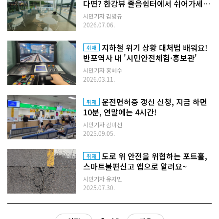
다면? 한강뷰 졸음쉼터에서 쉬어가세
요!
시민기자 김병규
2026.07.06.
지하철 위기 상황 대처법 배워요!
취재
반포역사 내 '시민안전체험·홍보관'
시민기자 홍혜수
2026.03.11.
운전면허증 갱신 신청, 지금 하면
취재
10분, 연말에는 4시간!
시민기자 김미선
2025.09.05.
도로 위 안전을 위협하는 포트홀,
취재
스마트불편신고 앱으로 알려요~
시민기자 유지민
2025.07.30.