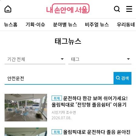
본
페
내
문
이
내
손
검
메
바
지
손
안
색
뉴
로
상
안
주
에
창
전
가
단
에
뉴스홈
기획·이슈
분야별 뉴스
비주얼 뉴스
우리동네
요
서
열
체
기
으
서
서
울
기
보
로
울
비
기
이
-
태그뉴스
스
동
서
바
울
로
시
가
대
기간 전체
기
표
소
통
검색
포
털
운전하다 한강 보며 쉬어가세요!
취재
올림픽대로 '전망형 졸음쉼터' 이용기
시민기자 조수연
2026.07.08.
올림픽대로 운전하다 졸음 쏟아진
취재