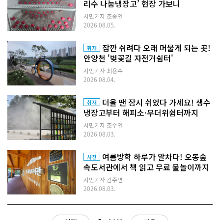
리수 나눔냉장고’ 현장 가보니
시민기자 조송연
2026.08.05.
잠깐 쉬려다 오래 머물게 되는 곳!
취재
안양천 '벚꽃길 자전거쉼터'
시민기자 최용수
2026.08.04.
더울 땐 잠시 쉬었다 가세요! 생수
취재
냉장고부터 해피소·무더위쉼터까지
시민기자 조수연
2026.08.03.
여름방학 하루가 알차다! 오동숲
사진
속도서관에서 책 읽고 무료 물놀이까지
시민기자 김주연
2026.08.03.