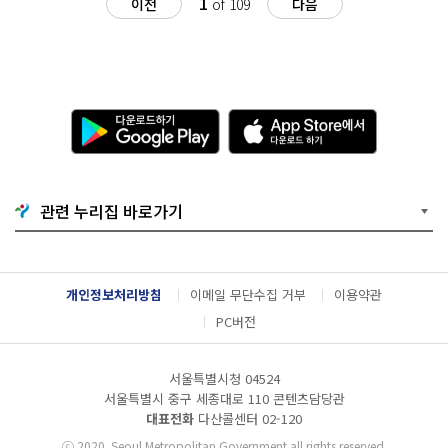
1
이전
of 109
다음
다
A
운
p
로
p
드
S
하
t
기
o
관련 누리집 바로가기
G
r
o
e
o
에
g
서
l
다
개인정보처리방침
이메일 무단수집 거부
이용약관
e
운
P
로
PC버전
l
드
a
하
y
기
서울특별시청 04524
서울특별시 중구 세종대로 110 콘텐츠담당관
대표전화
다산콜센터
02-120
ⓒ
2020. Seoul Metropolitan Government all rights reserved.