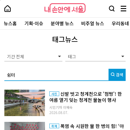
본
페
내
문
이
내
손
검
메
바
지
손
안
색
뉴
로
상
안
주
에
창
전
가
단
에
뉴스홈
기획·이슈
분야별 뉴스
비주얼 뉴스
우리동네
요
서
열
체
기
으
서
서
울
기
보
로
울
비
기
이
-
태그뉴스
스
동
서
바
울
로
시
가
대
기간 전체
기
표
소
통
검색
포
털
신발 벗고 청계천으로 '첨벙'! 한
사진
여름 열기 잊는 청계천 물놀이 행사
시민기자 이혜숙
2026.08.07.
폭염 속 시원한 물 한 병의 힘! ‘아
취재