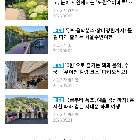
고, 눈이 시원해지는 '노원우이마루'까
지
시민기자 김병규
2026.06.09.
폭포·음악분수·장미정원까지! 물
취재
길 따라 즐기는 서울수변여행
시민기자 조연
2026.06.04.
'0원'으로 즐기는 책과 음악, 수
취재
국…'우이천 힐링 코스' 따라오세요!
시민기자 염지연
2026.05.29.
공룡부터 폭포, 예술 감상까지! 홍
취재
제천 따라 걷는 서대문 하루 여행
시민기자 박지영
2026.05.21.