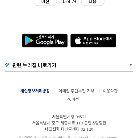
1
이전
of 29
다음
다
A
운
p
로
p
드
S
하
t
기
o
관련 누리집 바로가기
G
r
o
e
o
에
g
서
l
다
개인정보처리방침
이메일 무단수집 거부
이용약관
e
운
P
로
PC버전
l
드
a
하
y
기
서울특별시청 04524
서울특별시 중구 세종대로 110 콘텐츠담당관
대표전화
다산콜센터
02-120
ⓒ
2020. Seoul Metropolitan Government all rights reserved.