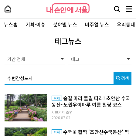
본
페
내
문
이
내
손
검
메
바
지
손
안
색
뉴
로
상
안
주
에
창
전
가
단
에
뉴스홈
기획·이슈
분야별 뉴스
비주얼 뉴스
우리동네
요
서
열
체
기
으
서
서
울
기
보
로
울
비
기
이
-
태그뉴스
스
동
서
바
울
로
시
가
대
기간 전체
기
표
소
통
검색
포
털
숲길 따라 물길 따라! 초안산 수국
취재
동산~노원우이마루 여름 힐링 코스
시민기자 조연
2026.07.02.
수국꽃 활짝 '초안산수국동산' 찍
취재